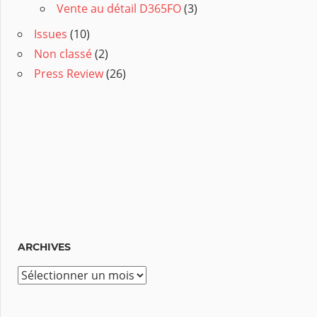
Vente au détail D365FO
(3)
Issues
(10)
Non classé
(2)
Press Review
(26)
ARCHIVES
A
r
c