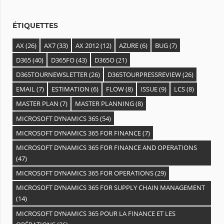
e
s
ÉTIQUETTES
AX
(26)
AX7
(33)
AX 2012
(12)
AZURE
(6)
BUG
(7)
D365
(40)
D365FO
(43)
D365O
(21)
D365TOURNEWSLETTER
(26)
D365TOURPRESSREVIEW
(26)
EMAIL
(7)
ESTIMATION
(6)
FLOW
(8)
ISSUE
(9)
LCS
(8)
MASTER PLAN
(7)
MASTER PLANNING
(8)
MICROSOFT DYNAMICS 365
(54)
MICROSOFT DYNAMICS 365 FOR FINANCE
(7)
MICROSOFT DYNAMICS 365 FOR FINANCE AND OPERATIONS
(47)
MICROSOFT DYNAMICS 365 FOR OPERATIONS
(29)
MICROSOFT DYNAMICS 365 FOR SUPPLY CHAIN MANAGEMENT
(14)
MICROSOFT DYNAMICS 365 POUR LA FINANCE ET LES