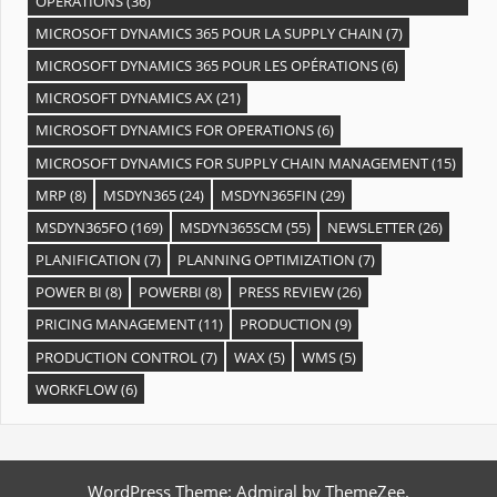
OPÉRATIONS
(36)
MICROSOFT DYNAMICS 365 POUR LA SUPPLY CHAIN
(7)
MICROSOFT DYNAMICS 365 POUR LES OPÉRATIONS
(6)
MICROSOFT DYNAMICS AX
(21)
MICROSOFT DYNAMICS FOR OPERATIONS
(6)
MICROSOFT DYNAMICS FOR SUPPLY CHAIN MANAGEMENT
(15)
MRP
(8)
MSDYN365
(24)
MSDYN365FIN
(29)
MSDYN365FO
(169)
MSDYN365SCM
(55)
NEWSLETTER
(26)
PLANIFICATION
(7)
PLANNING OPTIMIZATION
(7)
POWER BI
(8)
POWERBI
(8)
PRESS REVIEW
(26)
PRICING MANAGEMENT
(11)
PRODUCTION
(9)
PRODUCTION CONTROL
(7)
WAX
(5)
WMS
(5)
WORKFLOW
(6)
WordPress Theme: Admiral by ThemeZee.