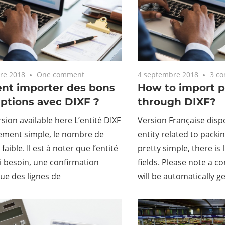
re 2018
One comment
4 septembre 2018
3 c
t importer des bons
How to import p
ptions avec DIXF ?
through DIXF?
rsion available here L’entité DIXF
Version Française dispo
vement simple, le nombre de
entity related to packin
aible. Il est à noter que l’entité
pretty simple, there is 
si besoin, une confirmation
fields. Please note a c
ue des lignes de
will be automatically g