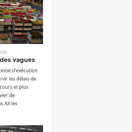
nts
des vagues
tesse d’exécution
vir les délais de
 cours et plus
ier de
ns AX les