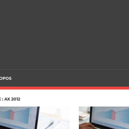
ROPOS
: AX 2012