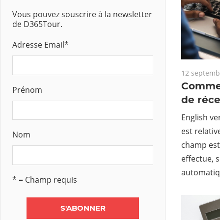
Vous pouvez souscrire à la newsletter
de D365Tour.
Adresse Email
*
12 septemb
Commen
Prénom
de réce
English ve
est relati
Nom
champ est f
effectue, 
automatiq
* = Champ requis