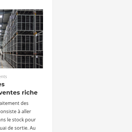
nts
es
entes riche
raitement des
nsiste à aller
ans le stock pour
uai de sortie. Au