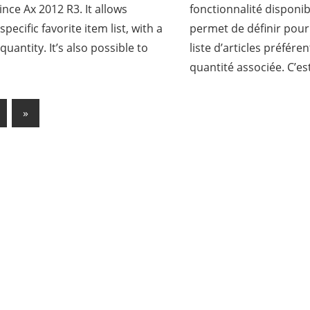
ince Ax 2012 R3. It allows
fonctionnalité disponib
specific favorite item list, with a
permet de définir pour
uantity. It’s also possible to
liste d’articles préfére
quantité associée. C’est
Next
»
ation
Posts
es