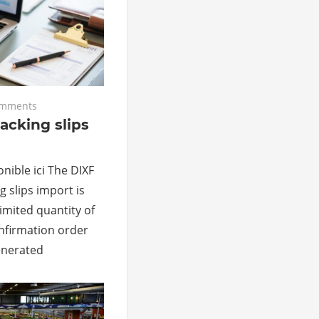
omments
acking slips
nible ici The DIXF
g slips import is
limited quantity of
onfirmation order
enerated