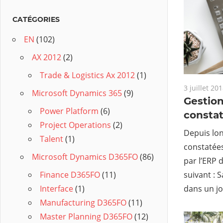
CATÉGORIES
EN
(102)
AX 2012
(2)
Trade & Logistics Ax 2012
(1)
3 juillet 20
Microsoft Dynamics 365
(9)
Gestio
Power Platform
(6)
consta
Project Operations
(2)
Depuis lon
Talent
(1)
constatées
Microsoft Dynamics D365FO
(86)
par l’ERP 
suivant : 
Finance D365FO
(11)
dans un j
Interface
(1)
Manufacturing D365FO
(11)
Master Planning D365FO
(12)