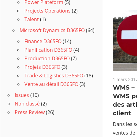
Power Plateform
(5)
Projects Operations
(2)
Talent
(1)
Microsoft Dynamics D365FO
(64)
Finance D365FO
(14)
Planification D365FO
(4)
Production D365FO
(7)
Projets D365FO
(3)
Trade & Logistics D365FO
(18)
1 mars 201
Vente au détail D365FO
(3)
WMS – U
Issues
(10)
WMS pou
Non classé
(2)
des art
Press Review
(26)
client
Dans les s
ventes de 