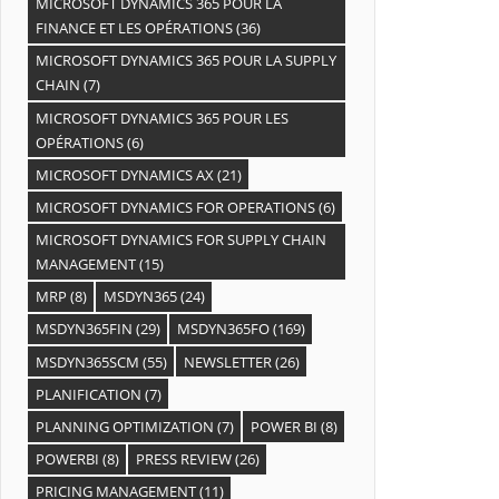
MICROSOFT DYNAMICS 365 POUR LA
FINANCE ET LES OPÉRATIONS
(36)
MICROSOFT DYNAMICS 365 POUR LA SUPPLY
CHAIN
(7)
MICROSOFT DYNAMICS 365 POUR LES
OPÉRATIONS
(6)
MICROSOFT DYNAMICS AX
(21)
MICROSOFT DYNAMICS FOR OPERATIONS
(6)
MICROSOFT DYNAMICS FOR SUPPLY CHAIN
MANAGEMENT
(15)
MRP
(8)
MSDYN365
(24)
MSDYN365FIN
(29)
MSDYN365FO
(169)
MSDYN365SCM
(55)
NEWSLETTER
(26)
PLANIFICATION
(7)
PLANNING OPTIMIZATION
(7)
POWER BI
(8)
POWERBI
(8)
PRESS REVIEW
(26)
PRICING MANAGEMENT
(11)