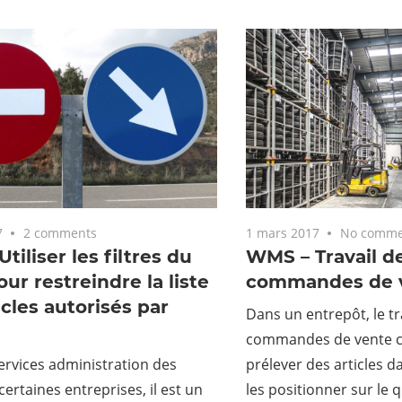
7
2 comments
1 mars 2017
No comme
tiliser les filtres du
WMS – Travail d
r restreindre la liste
commandes de v
icles autorisés par
Dans un entrepôt, le t
commandes de vente co
ervices administration des
prélever des articles d
certaines entreprises, il est un
les positionner sur le q