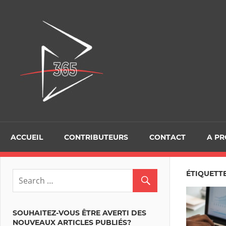
Skip
to
D365Tour
content
ACCUEIL
CONTRIBUTEURS
CONTACT
A P
ÉTIQUETTE 
SOUHAITEZ-VOUS ÊTRE AVERTI DES
NOUVEAUX ARTICLES PUBLIÉS?