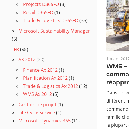
Projects D365FO
(3)
Retail D365FO
(1)
Trade & Logistics D365FO
(35)
Microsoft Sustainability Manager
(5)
FR
(98)
1 mars 201
AX 2012
(20)
WMS – 
Finance Ax 2012
(1)
comma
Planification Ax 2012
(1)
réappr
Trade & Logistics Ax 2012
(12)
Dans un en
WMS Ax 2012
(5)
différent
Gestion de projet
(1)
commandes
Life Cycle Service
(1)
famille cli
Microsoft Dynamics 365
(11)
la plupart