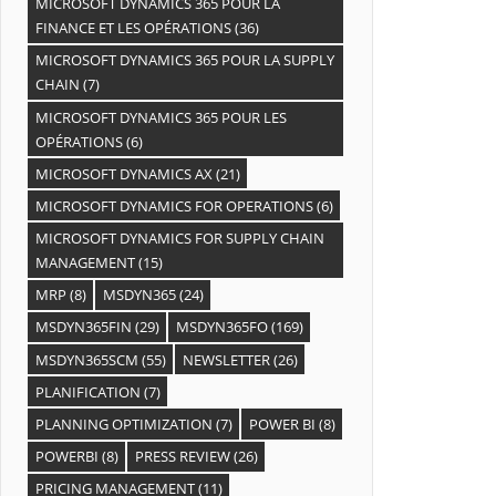
MICROSOFT DYNAMICS 365 POUR LA
FINANCE ET LES OPÉRATIONS
(36)
MICROSOFT DYNAMICS 365 POUR LA SUPPLY
CHAIN
(7)
MICROSOFT DYNAMICS 365 POUR LES
OPÉRATIONS
(6)
MICROSOFT DYNAMICS AX
(21)
MICROSOFT DYNAMICS FOR OPERATIONS
(6)
MICROSOFT DYNAMICS FOR SUPPLY CHAIN
MANAGEMENT
(15)
MRP
(8)
MSDYN365
(24)
MSDYN365FIN
(29)
MSDYN365FO
(169)
MSDYN365SCM
(55)
NEWSLETTER
(26)
PLANIFICATION
(7)
PLANNING OPTIMIZATION
(7)
POWER BI
(8)
POWERBI
(8)
PRESS REVIEW
(26)
PRICING MANAGEMENT
(11)