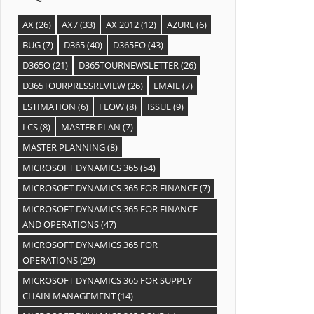
AX
(26)
AX7
(33)
AX 2012
(12)
AZURE
(6)
BUG
(7)
D365
(40)
D365FO
(43)
D365O
(21)
D365TOURNEWSLETTER
(26)
D365TOURPRESSREVIEW
(26)
EMAIL
(7)
ESTIMATION
(6)
FLOW
(8)
ISSUE
(9)
LCS
(8)
MASTER PLAN
(7)
MASTER PLANNING
(8)
MICROSOFT DYNAMICS 365
(54)
MICROSOFT DYNAMICS 365 FOR FINANCE
(7)
MICROSOFT DYNAMICS 365 FOR FINANCE
AND OPERATIONS
(47)
MICROSOFT DYNAMICS 365 FOR
OPERATIONS
(29)
MICROSOFT DYNAMICS 365 FOR SUPPLY
CHAIN MANAGEMENT
(14)