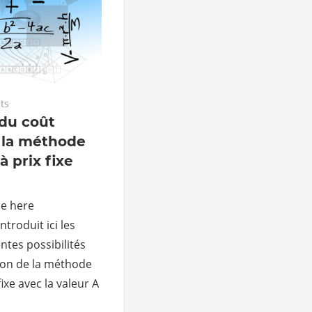
ts
 du coût
e la méthode
à prix fixe
le here
troduit ici les
ntes possibilités
tion de la méthode
fixe avec la valeur A