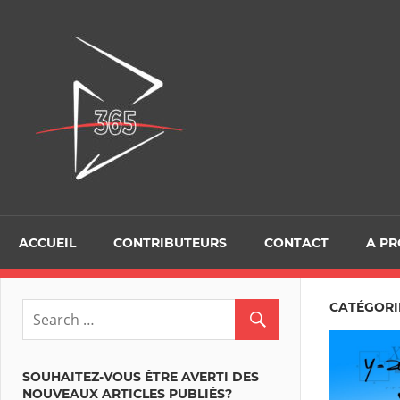
Skip
to
D365Tour
content
ACCUEIL
CONTRIBUTEURS
CONTACT
A P
CATÉGORIE
SOUHAITEZ-VOUS ÊTRE AVERTI DES
NOUVEAUX ARTICLES PUBLIÉS?