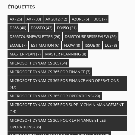
s
ÉTIQUETTES
AX
(26)
AX7
(33)
AX 2012
(12)
AZURE
(6)
BUG
(7)
D365
(40)
D365FO
(43)
D365O
(21)
D365TOURNEWSLETTER
(26)
D365TOURPRESSREVIEW
(26)
EMAIL
(7)
ESTIMATION
(6)
FLOW
(8)
ISSUE
(9)
LCS
(8)
MASTER PLAN
(7)
MASTER PLANNING
(8)
MICROSOFT DYNAMICS 365
(54)
MICROSOFT DYNAMICS 365 FOR FINANCE
(7)
MICROSOFT DYNAMICS 365 FOR FINANCE AND OPERATIONS
(47)
MICROSOFT DYNAMICS 365 FOR OPERATIONS
(29)
MICROSOFT DYNAMICS 365 FOR SUPPLY CHAIN MANAGEMENT
(14)
MICROSOFT DYNAMICS 365 POUR LA FINANCE ET LES
OPÉRATIONS
(36)