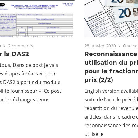
0
2 comments
28 janvier 2020
One c
r la DAS2
Reconnaissance 
utilisation du p
tous, Dans ce post je vais
pour le fractio
s étapes à réaliser pour
prix (2/2)
s DAS2 à partir du module
lité fournisseur ». Ce post
English version availabl
ur les échanges tenus
suite de l’article précé
répartition du revenu e
articles, dans le cadre
reconnaissance des rev
utilisé le