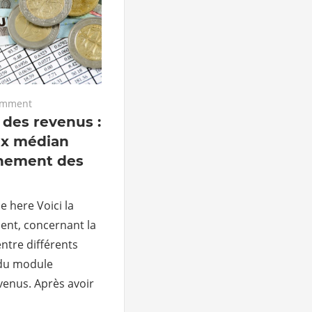
omment
des revenus :
rix médian
nnement des
e here Voici la
dent, concernant la
ntre différents
 du module
enus. Après avoir