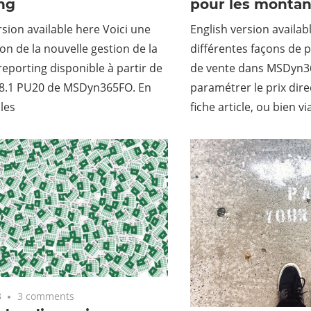
ng
pour les montant
rsion available here Voici une
English version availabl
on de la nouvelle gestion de la
différentes façons de p
reporting disponible à partir de
de vente dans MSDyn
n 8.1 PU20 de MSDyn365FO. En
paramétrer le prix dir
 les
fiche article, ou bien v
8
3 comments