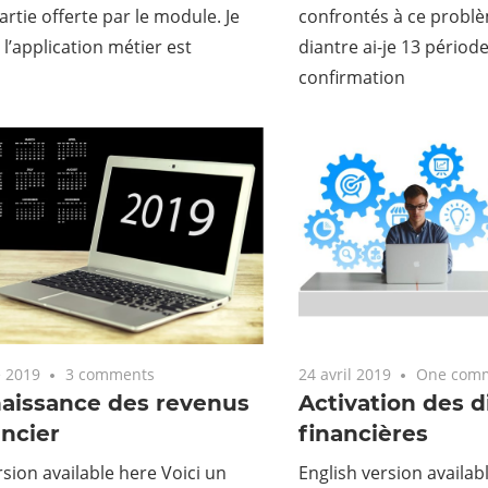
rtie offerte par le module. Je
confrontés à ce probl
l’application métier est
diantre ai-je 13 période
confirmation
 2019
3 comments
24 avril 2019
One com
aissance des revenus
Activation des 
ncier
financières
rsion available here Voici un
English version availa