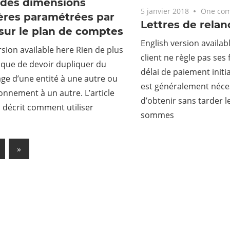
 des dimensions
5 janvier 2018
One co
ères paramétrées par
Lettres de relan
sur le plan de comptes
English version availab
rsion available here Rien de plus
client ne règle pas ses 
 que de devoir dupliquer du
délai de paiement initi
e d’une entité à une autre ou
est généralement néces
onnement à un autre. L’article
d’obtenir sans tarder 
 décrit comment utiliser
sommes
Next
»
ation
Posts
es