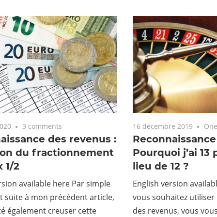
2020
3 comments
16 décembre 2019
One
aissance des revenus :
Reconnaissance 
ion du fractionnement
Pourquoi j’ai 13
x 1/2
lieu de 12 ?
rsion available here Par simple
English version availa
et suite à mon précédent article,
vous souhaitez utiliser
ité également creuser cette
des revenus, vous vous