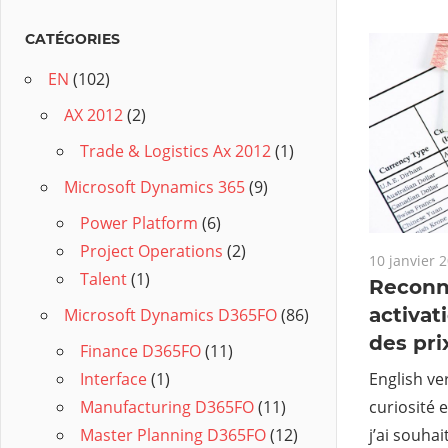
CATÉGORIES
EN
(102)
AX 2012
(2)
Trade & Logistics Ax 2012
(1)
Microsoft Dynamics 365
(9)
Power Platform
(6)
Project Operations
(2)
10 janvier 
Talent
(1)
Reconn
activat
Microsoft Dynamics D365FO
(86)
des pri
Finance D365FO
(11)
English ve
Interface
(1)
curiosité 
Manufacturing D365FO
(11)
j’ai souha
Master Planning D365FO
(12)