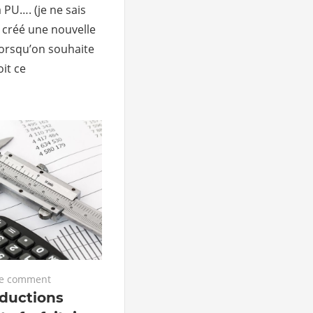
PU…. (je ne sais
n créé une nouvelle
lorsqu’on souhaite
oit ce
e comment
ductions