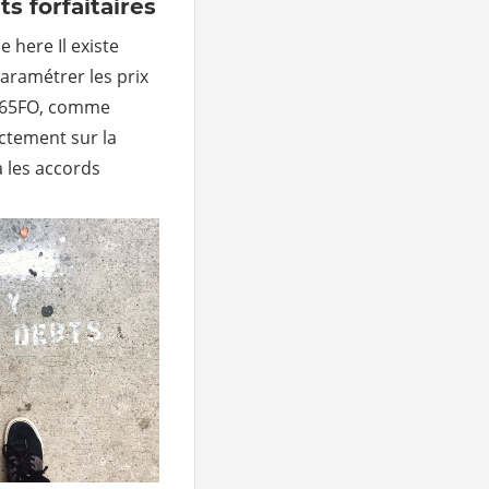
s forfaitaires
e here Il existe
aramétrer les prix
365FO, comme
ectement sur la
ia les accords