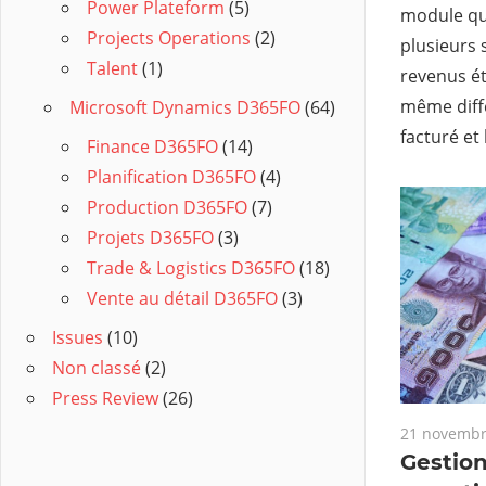
Power Plateform
(5)
module qu
Projects Operations
(2)
plusieurs 
Talent
(1)
revenus ét
même diffé
Microsoft Dynamics D365FO
(64)
facturé et 
Finance D365FO
(14)
Planification D365FO
(4)
Production D365FO
(7)
Projets D365FO
(3)
Trade & Logistics D365FO
(18)
Vente au détail D365FO
(3)
Issues
(10)
Non classé
(2)
Press Review
(26)
21 novembr
Gestion