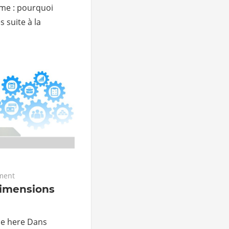
ème : pourquoi
s suite à la
ment
dimensions
ble here Dans