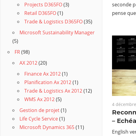
seconde pa
Projects D365FO
(3)
pense que 
Retail D365FO
(1)
Trade & Logistics D365FO
(35)
Microsoft Sustainability Manager
(5)
FR
(98)
AX 2012
(20)
Finance Ax 2012
(1)
Planification Ax 2012
(1)
Trade & Logistics Ax 2012
(12)
WMS Ax 2012
(5)
4 décembre
Gestion de projet
(1)
Reconn
Life Cycle Service
(1)
– Echéa
Microsoft Dynamics 365
(11)
English ve