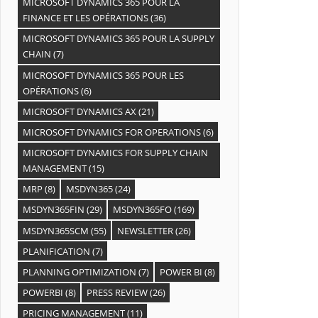
MICROSOFT DYNAMICS 365 POUR LA
FINANCE ET LES OPÉRATIONS
(36)
MICROSOFT DYNAMICS 365 POUR LA SUPPLY
CHAIN
(7)
MICROSOFT DYNAMICS 365 POUR LES
OPÉRATIONS
(6)
MICROSOFT DYNAMICS AX
(21)
MICROSOFT DYNAMICS FOR OPERATIONS
(6)
MICROSOFT DYNAMICS FOR SUPPLY CHAIN
MANAGEMENT
(15)
MRP
(8)
MSDYN365
(24)
MSDYN365FIN
(29)
MSDYN365FO
(169)
MSDYN365SCM
(55)
NEWSLETTER
(26)
PLANIFICATION
(7)
PLANNING OPTIMIZATION
(7)
POWER BI
(8)
POWERBI
(8)
PRESS REVIEW
(26)
PRICING MANAGEMENT
(11)