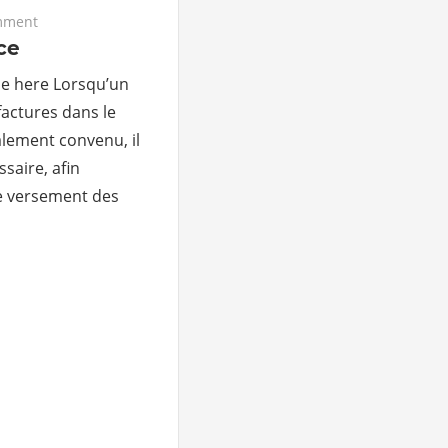
mment
ce
le here Lorsqu’un
factures dans le
alement convenu, il
saire, afin
le versement des