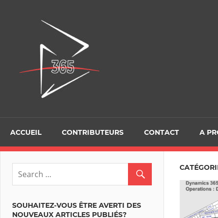
Skip
to
D365Tour
content
ACCUEIL
CONTRIBUTEURS
CONTACT
A P
CATÉGORIE
SOUHAITEZ-VOUS ÊTRE AVERTI DES
NOUVEAUX ARTICLES PUBLIÉS?