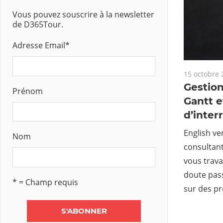
Vous pouvez souscrire à la newsletter
de D365Tour.
Adresse Email
*
15 octobre 
Gestio
Prénom
Gantt e
d’inter
English ve
Nom
consultant
vous travai
doute pas
* = Champ requis
sur des p