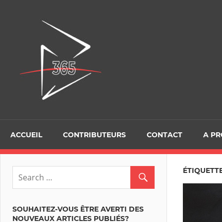
Skip
to
D365Tour
content
ACCUEIL
CONTRIBUTEURS
CONTACT
A P
ÉTIQUETT
SOUHAITEZ-VOUS ÊTRE AVERTI DES
NOUVEAUX ARTICLES PUBLIÉS?