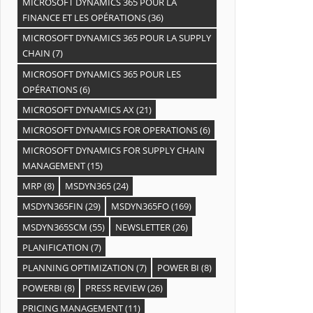
MICROSOFT DYNAMICS 365 POUR LA
FINANCE ET LES OPÉRATIONS
(36)
MICROSOFT DYNAMICS 365 POUR LA SUPPLY
CHAIN
(7)
MICROSOFT DYNAMICS 365 POUR LES
OPÉRATIONS
(6)
MICROSOFT DYNAMICS AX
(21)
MICROSOFT DYNAMICS FOR OPERATIONS
(6)
MICROSOFT DYNAMICS FOR SUPPLY CHAIN
MANAGEMENT
(15)
MRP
(8)
MSDYN365
(24)
MSDYN365FIN
(29)
MSDYN365FO
(169)
MSDYN365SCM
(55)
NEWSLETTER
(26)
PLANIFICATION
(7)
PLANNING OPTIMIZATION
(7)
POWER BI
(8)
POWERBI
(8)
PRESS REVIEW
(26)
PRICING MANAGEMENT
(11)