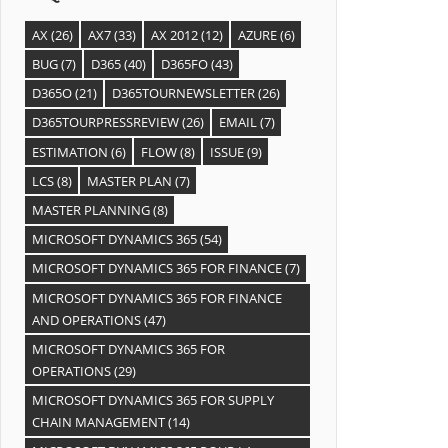
AX
(26)
AX7
(33)
AX 2012
(12)
AZURE
(6)
BUG
(7)
D365
(40)
D365FO
(43)
D365O
(21)
D365TOURNEWSLETTER
(26)
D365TOURPRESSREVIEW
(26)
EMAIL
(7)
ESTIMATION
(6)
FLOW
(8)
ISSUE
(9)
LCS
(8)
MASTER PLAN
(7)
MASTER PLANNING
(8)
MICROSOFT DYNAMICS 365
(54)
MICROSOFT DYNAMICS 365 FOR FINANCE
(7)
MICROSOFT DYNAMICS 365 FOR FINANCE
AND OPERATIONS
(47)
MICROSOFT DYNAMICS 365 FOR
OPERATIONS
(29)
MICROSOFT DYNAMICS 365 FOR SUPPLY
CHAIN MANAGEMENT
(14)