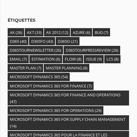
e
s
ÉTIQUETTES
AX
(26)
AX7
(33)
AX 2012
(12)
AZURE
(6)
BUG
(7)
D365
(40)
D365FO
(43)
D365O
(21)
D365TOURNEWSLETTER
(26)
D365TOURPRESSREVIEW
(26)
EMAIL
(7)
ESTIMATION
(6)
FLOW
(8)
ISSUE
(9)
LCS
(8)
MASTER PLAN
(7)
MASTER PLANNING
(8)
MICROSOFT DYNAMICS 365
(54)
MICROSOFT DYNAMICS 365 FOR FINANCE
(7)
MICROSOFT DYNAMICS 365 FOR FINANCE AND OPERATIONS
(47)
MICROSOFT DYNAMICS 365 FOR OPERATIONS
(29)
MICROSOFT DYNAMICS 365 FOR SUPPLY CHAIN MANAGEMENT
(14)
MICROSOFT DYNAMICS 365 POUR LA FINANCE ET LES