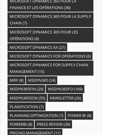
MICROSOFT DYNAMICS 365 POUR LA
FINANCE ET LES OPÉRATIONS
(36)
MICROSOFT DYNAMICS 365 POUR LA SUPPLY
CHAIN
(7)
MICROSOFT DYNAMICS 365 POUR LES
OPÉRATIONS
(6)
MICROSOFT DYNAMICS AX
(21)
MICROSOFT DYNAMICS FOR OPERATIONS
(6)
MICROSOFT DYNAMICS FOR SUPPLY CHAIN
MANAGEMENT
(15)
MRP
(8)
MSDYN365
(24)
MSDYN365FIN
(29)
MSDYN365FO
(169)
MSDYN365SCM
(55)
NEWSLETTER
(26)
PLANIFICATION
(7)
PLANNING OPTIMIZATION
(7)
POWER BI
(8)
POWERBI
(8)
PRESS REVIEW
(26)
PRICING MANAGEMENT
(11)