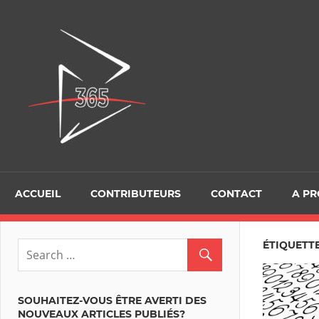
Skip
to
D365Tour
content
ACCUEIL
CONTRIBUTEURS
CONTACT
A P
ÉTIQUETTE
SOUHAITEZ-VOUS ÊTRE AVERTI DES
NOUVEAUX ARTICLES PUBLIÉS?