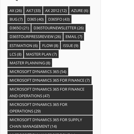
AX
(26)
AX7
(33)
AX 2012
(12)
AZURE
(6)
BUG
(7)
D365
(40)
D365FO
(43)
D365O
(21)
D365TOURNEWSLETTER
(26)
D365TOURPRESSREVIEW
(26)
EMAIL
(7)
ESTIMATION
(6)
FLOW
(8)
ISSUE
(9)
LCS
(8)
MASTER PLAN
(7)
MASTER PLANNING
(8)
MICROSOFT DYNAMICS 365
(54)
MICROSOFT DYNAMICS 365 FOR FINANCE
(7)
MICROSOFT DYNAMICS 365 FOR FINANCE
AND OPERATIONS
(47)
MICROSOFT DYNAMICS 365 FOR
OPERATIONS
(29)
MICROSOFT DYNAMICS 365 FOR SUPPLY
CHAIN MANAGEMENT
(14)