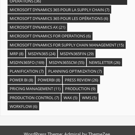
OPÉRATIONS
(36)
MICROSOFT DYNAMICS 365 POUR LA SUPPLY CHAIN
(7)
MICROSOFT DYNAMICS 365 POUR LES OPÉRATIONS
(6)
MICROSOFT DYNAMICS AX
(21)
MICROSOFT DYNAMICS FOR OPERATIONS
(6)
MICROSOFT DYNAMICS FOR SUPPLY CHAIN MANAGEMENT
(15)
MRP
(8)
MSDYN365
(24)
MSDYN365FIN
(29)
MSDYN365FO
(169)
MSDYN365SCM
(55)
NEWSLETTER
(26)
PLANIFICATION
(7)
PLANNING OPTIMIZATION
(7)
POWER BI
(8)
POWERBI
(8)
PRESS REVIEW
(26)
PRICING MANAGEMENT
(11)
PRODUCTION
(9)
PRODUCTION CONTROL
(7)
WAX
(5)
WMS
(5)
WORKFLOW
(6)
WordPress Theme: Admiral by ThemeZee.