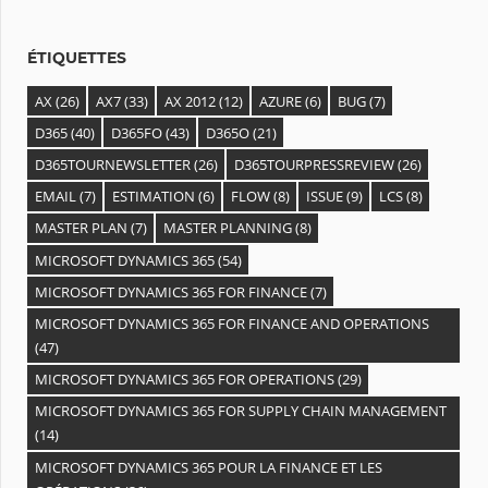
e
s
ÉTIQUETTES
AX
(26)
AX7
(33)
AX 2012
(12)
AZURE
(6)
BUG
(7)
D365
(40)
D365FO
(43)
D365O
(21)
D365TOURNEWSLETTER
(26)
D365TOURPRESSREVIEW
(26)
EMAIL
(7)
ESTIMATION
(6)
FLOW
(8)
ISSUE
(9)
LCS
(8)
MASTER PLAN
(7)
MASTER PLANNING
(8)
MICROSOFT DYNAMICS 365
(54)
MICROSOFT DYNAMICS 365 FOR FINANCE
(7)
MICROSOFT DYNAMICS 365 FOR FINANCE AND OPERATIONS
(47)
MICROSOFT DYNAMICS 365 FOR OPERATIONS
(29)
MICROSOFT DYNAMICS 365 FOR SUPPLY CHAIN MANAGEMENT
(14)
MICROSOFT DYNAMICS 365 POUR LA FINANCE ET LES