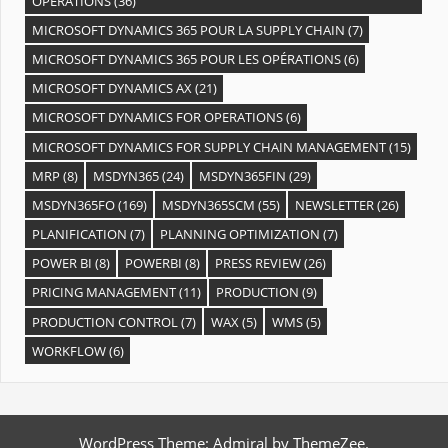
OPÉRATIONS
(36)
MICROSOFT DYNAMICS 365 POUR LA SUPPLY CHAIN
(7)
MICROSOFT DYNAMICS 365 POUR LES OPÉRATIONS
(6)
MICROSOFT DYNAMICS AX
(21)
MICROSOFT DYNAMICS FOR OPERATIONS
(6)
MICROSOFT DYNAMICS FOR SUPPLY CHAIN MANAGEMENT
(15)
MRP
(8)
MSDYN365
(24)
MSDYN365FIN
(29)
MSDYN365FO
(169)
MSDYN365SCM
(55)
NEWSLETTER
(26)
PLANIFICATION
(7)
PLANNING OPTIMIZATION
(7)
POWER BI
(8)
POWERBI
(8)
PRESS REVIEW
(26)
PRICING MANAGEMENT
(11)
PRODUCTION
(9)
PRODUCTION CONTROL
(7)
WAX
(5)
WMS
(5)
WORKFLOW
(6)
WordPress Theme: Admiral by ThemeZee.