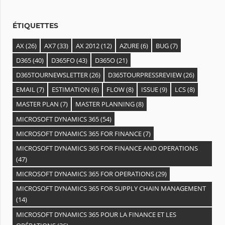
e
s
ÉTIQUETTES
AX
(26)
AX7
(33)
AX 2012
(12)
AZURE
(6)
BUG
(7)
D365
(40)
D365FO
(43)
D365O
(21)
D365TOURNEWSLETTER
(26)
D365TOURPRESSREVIEW
(26)
EMAIL
(7)
ESTIMATION
(6)
FLOW
(8)
ISSUE
(9)
LCS
(8)
MASTER PLAN
(7)
MASTER PLANNING
(8)
MICROSOFT DYNAMICS 365
(54)
MICROSOFT DYNAMICS 365 FOR FINANCE
(7)
MICROSOFT DYNAMICS 365 FOR FINANCE AND OPERATIONS
(47)
MICROSOFT DYNAMICS 365 FOR OPERATIONS
(29)
MICROSOFT DYNAMICS 365 FOR SUPPLY CHAIN MANAGEMENT
(14)
MICROSOFT DYNAMICS 365 POUR LA FINANCE ET LES