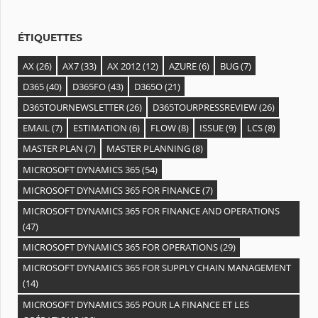
e
s
ÉTIQUETTES
AX
(26)
AX7
(33)
AX 2012
(12)
AZURE
(6)
BUG
(7)
D365
(40)
D365FO
(43)
D365O
(21)
D365TOURNEWSLETTER
(26)
D365TOURPRESSREVIEW
(26)
EMAIL
(7)
ESTIMATION
(6)
FLOW
(8)
ISSUE
(9)
LCS
(8)
MASTER PLAN
(7)
MASTER PLANNING
(8)
MICROSOFT DYNAMICS 365
(54)
MICROSOFT DYNAMICS 365 FOR FINANCE
(7)
MICROSOFT DYNAMICS 365 FOR FINANCE AND OPERATIONS
(47)
MICROSOFT DYNAMICS 365 FOR OPERATIONS
(29)
MICROSOFT DYNAMICS 365 FOR SUPPLY CHAIN MANAGEMENT
(14)
MICROSOFT DYNAMICS 365 POUR LA FINANCE ET LES