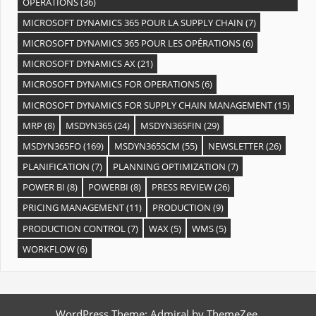
OPÉRATIONS
(36)
MICROSOFT DYNAMICS 365 POUR LA SUPPLY CHAIN
(7)
MICROSOFT DYNAMICS 365 POUR LES OPÉRATIONS
(6)
MICROSOFT DYNAMICS AX
(21)
MICROSOFT DYNAMICS FOR OPERATIONS
(6)
MICROSOFT DYNAMICS FOR SUPPLY CHAIN MANAGEMENT
(15)
MRP
(8)
MSDYN365
(24)
MSDYN365FIN
(29)
MSDYN365FO
(169)
MSDYN365SCM
(55)
NEWSLETTER
(26)
PLANIFICATION
(7)
PLANNING OPTIMIZATION
(7)
POWER BI
(8)
POWERBI
(8)
PRESS REVIEW
(26)
PRICING MANAGEMENT
(11)
PRODUCTION
(9)
PRODUCTION CONTROL
(7)
WAX
(5)
WMS
(5)
WORKFLOW
(6)
WordPress Theme: Admiral by ThemeZee.