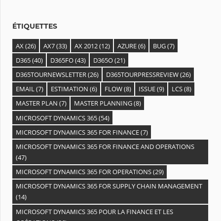
e
s
ÉTIQUETTES
AX
(26)
AX7
(33)
AX 2012
(12)
AZURE
(6)
BUG
(7)
D365
(40)
D365FO
(43)
D365O
(21)
D365TOURNEWSLETTER
(26)
D365TOURPRESSREVIEW
(26)
EMAIL
(7)
ESTIMATION
(6)
FLOW
(8)
ISSUE
(9)
LCS
(8)
MASTER PLAN
(7)
MASTER PLANNING
(8)
MICROSOFT DYNAMICS 365
(54)
MICROSOFT DYNAMICS 365 FOR FINANCE
(7)
MICROSOFT DYNAMICS 365 FOR FINANCE AND OPERATIONS
(47)
MICROSOFT DYNAMICS 365 FOR OPERATIONS
(29)
MICROSOFT DYNAMICS 365 FOR SUPPLY CHAIN MANAGEMENT
(14)
MICROSOFT DYNAMICS 365 POUR LA FINANCE ET LES