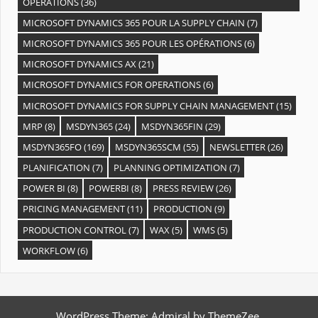
OPÉRATIONS
(36)
MICROSOFT DYNAMICS 365 POUR LA SUPPLY CHAIN
(7)
MICROSOFT DYNAMICS 365 POUR LES OPÉRATIONS
(6)
MICROSOFT DYNAMICS AX
(21)
MICROSOFT DYNAMICS FOR OPERATIONS
(6)
MICROSOFT DYNAMICS FOR SUPPLY CHAIN MANAGEMENT
(15)
MRP
(8)
MSDYN365
(24)
MSDYN365FIN
(29)
MSDYN365FO
(169)
MSDYN365SCM
(55)
NEWSLETTER
(26)
PLANIFICATION
(7)
PLANNING OPTIMIZATION
(7)
POWER BI
(8)
POWERBI
(8)
PRESS REVIEW
(26)
PRICING MANAGEMENT
(11)
PRODUCTION
(9)
PRODUCTION CONTROL
(7)
WAX
(5)
WMS
(5)
WORKFLOW
(6)
WordPress Theme: Admiral by ThemeZee.