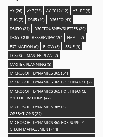
AX
(26)
AX7
(33)
AX 2012
(12)
AZURE
(6)
BUG
(7)
D365
(40)
D365FO
(43)
D365O
(21)
D365TOURNEWSLETTER
(26)
D365TOURPRESSREVIEW
(26)
EMAIL
(7)
ESTIMATION
(6)
FLOW
(8)
ISSUE
(9)
LCS
(8)
MASTER PLAN
(7)
MASTER PLANNING
(8)
MICROSOFT DYNAMICS 365
(54)
MICROSOFT DYNAMICS 365 FOR FINANCE
(7)
MICROSOFT DYNAMICS 365 FOR FINANCE
AND OPERATIONS
(47)
MICROSOFT DYNAMICS 365 FOR
OPERATIONS
(29)
MICROSOFT DYNAMICS 365 FOR SUPPLY
CHAIN MANAGEMENT
(14)