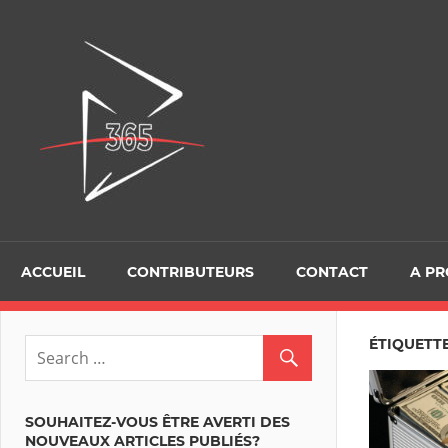
Skip
to
D365Tour
content
ACCUEIL
CONTRIBUTEURS
CONTACT
A P
ÉTIQUETTE
SOUHAITEZ-VOUS ÊTRE AVERTI DES
NOUVEAUX ARTICLES PUBLIÉS?