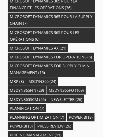
MICROSOFT DYNAMICS 365 POUR LA
FINANCE ET LES OPÉRATIONS
(36)
MICROSOFT DYNAMICS 365 POUR LA SUPPLY
CHAIN
(7)
MICROSOFT DYNAMICS 365 POUR LES
OPÉRATIONS
(6)
MICROSOFT DYNAMICS AX
(21)
MICROSOFT DYNAMICS FOR OPERATIONS
(6)
MICROSOFT DYNAMICS FOR SUPPLY CHAIN
MANAGEMENT
(15)
MRP
(8)
MSDYN365
(24)
MSDYN365FIN
(29)
MSDYN365FO
(169)
MSDYN365SCM
(55)
NEWSLETTER
(26)
PLANIFICATION
(7)
PLANNING OPTIMIZATION
(7)
POWER BI
(8)
POWERBI
(8)
PRESS REVIEW
(26)
PRICING MANAGEMENT
(11)