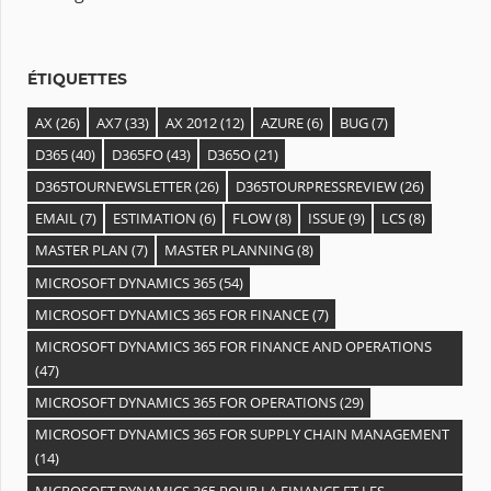
v
e
s
ÉTIQUETTES
AX
(26)
AX7
(33)
AX 2012
(12)
AZURE
(6)
BUG
(7)
D365
(40)
D365FO
(43)
D365O
(21)
D365TOURNEWSLETTER
(26)
D365TOURPRESSREVIEW
(26)
EMAIL
(7)
ESTIMATION
(6)
FLOW
(8)
ISSUE
(9)
LCS
(8)
MASTER PLAN
(7)
MASTER PLANNING
(8)
MICROSOFT DYNAMICS 365
(54)
MICROSOFT DYNAMICS 365 FOR FINANCE
(7)
MICROSOFT DYNAMICS 365 FOR FINANCE AND OPERATIONS
(47)
MICROSOFT DYNAMICS 365 FOR OPERATIONS
(29)
MICROSOFT DYNAMICS 365 FOR SUPPLY CHAIN MANAGEMENT
(14)
MICROSOFT DYNAMICS 365 POUR LA FINANCE ET LES