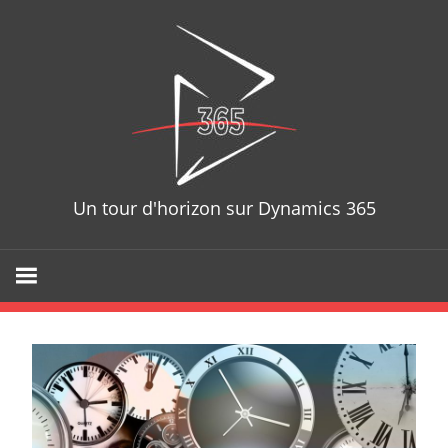
Skip
D365T
to
content
Un tour d'horizon sur Dynamics 365