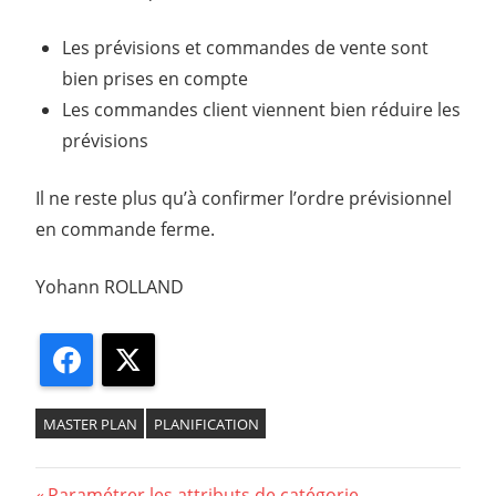
Les prévisions et commandes de vente sont
bien prises en compte
Les commandes client viennent bien réduire les
prévisions
Il ne reste plus qu’à confirmer l’ordre prévisionnel
en commande ferme.
Yohann ROLLAND
Facebook
X
MASTER PLAN
PLANIFICATION
Previous
Paramétrer les attributs de catégorie