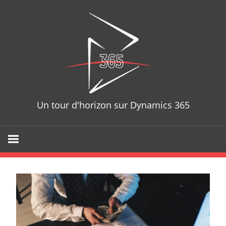
Skip
D365T
to
content
Un tour d'horizon sur Dynamics 365