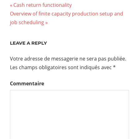
Previous
Cash return functionality
Navigation
Next
Overview of finite capacity production setup and
Post:
Post:
job scheduling
de
l’article
LEAVE A REPLY
Votre adresse de messagerie ne sera pas publiée.
Les champs obligatoires sont indiqués avec
*
Commentaire