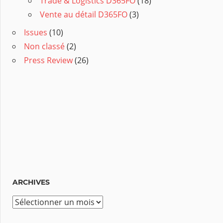
Trade & Logistics D365FO
(18)
Vente au détail D365FO
(3)
Issues
(10)
Non classé
(2)
Press Review
(26)
ARCHIVES
A
r