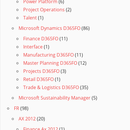
Power Platform
(6)
Project Operations
(2)
Talent
(1)
Microsoft Dynamics D365FO
(86)
Finance D365FO
(11)
Interface
(1)
Manufacturing D365FO
(11)
Master Planning D365FO
(12)
Projects D365FO
(3)
Retail D365FO
(1)
Trade & Logistics D365FO
(35)
Microsoft Sustainability Manager
(5)
FR
(98)
AX 2012
(20)
Finance Ax 2012
(1)