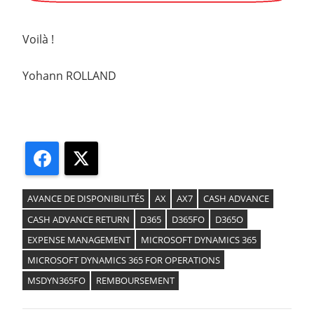
Voilà !
Yohann ROLLAND
Facebook
X
AVANCE DE DISPONIBILITÉS
AX
AX7
CASH ADVANCE
CASH ADVANCE RETURN
D365
D365FO
D365O
EXPENSE MANAGEMENT
MICROSOFT DYNAMICS 365
MICROSOFT DYNAMICS 365 FOR OPERATIONS
MSDYN365FO
REMBOURSEMENT