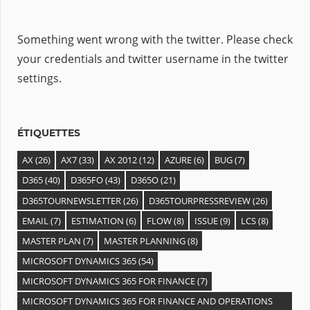
r
c
Something went wrong with the twitter. Please check
h
your credentials and twitter username in the twitter
i
settings.
v
e
s
ÉTIQUETTES
AX
(26)
AX7
(33)
AX 2012
(12)
AZURE
(6)
BUG
(7)
D365
(40)
D365FO
(43)
D365O
(21)
D365TOURNEWSLETTER
(26)
D365TOURPRESSREVIEW
(26)
EMAIL
(7)
ESTIMATION
(6)
FLOW
(8)
ISSUE
(9)
LCS
(8)
MASTER PLAN
(7)
MASTER PLANNING
(8)
MICROSOFT DYNAMICS 365
(54)
MICROSOFT DYNAMICS 365 FOR FINANCE
(7)
MICROSOFT DYNAMICS 365 FOR FINANCE AND OPERATIONS