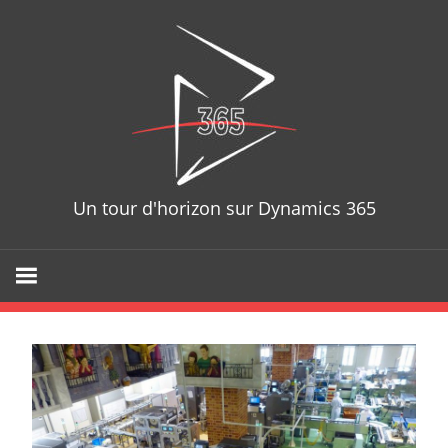
Skip
D365T
to
content
Un tour d'horizon sur Dynamics 365