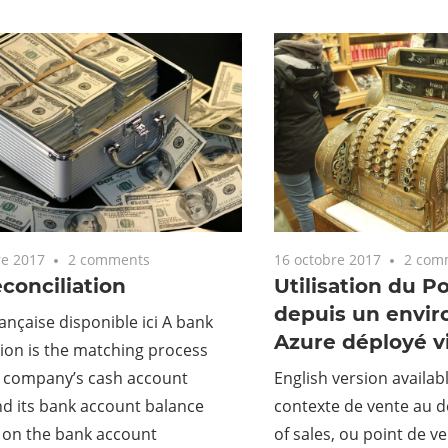
e 2017
2 comments
16 octobre 2017
2 com
conciliation
Utilisation du P
depuis un envi
ançaise disponible ici A bank
Azure déployé v
tion is the matching process
 company’s cash account
English version availa
d its bank account balance
contexte de vente au dé
 on the bank account
of sales, ou point de v