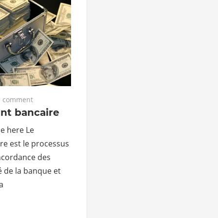
 comment
nt bancaire
le here Le
e est le processus
concordance des
é de la banque et
a