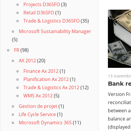
Projects D365FO
(3)
Retail D365FO
(1)
Trade & Logistics D365FO
(35)
Microsoft Sustainability Manager
(5)
FR
(98)
AX 2012
(20)
Finance Ax 2012
(1)
13 novembr
Planification Ax 2012
(1)
Bank re
Trade & Logistics Ax 2012
(12)
Version Fr
WMS Ax 2012
(5)
reconcilia
Gestion de projet
(1)
between a
Life Cycle Service
(1)
balance an
Microsoft Dynamics 365
(11)
(displayed