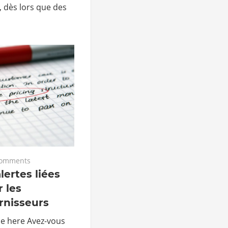
, dès lors que des
comments
lertes liées
 les
nisseurs
le here Avez-vous