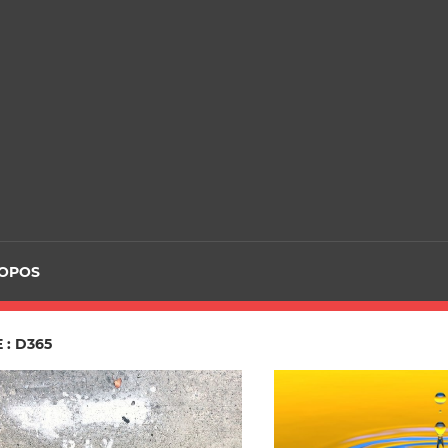
ROPOS
 : D365