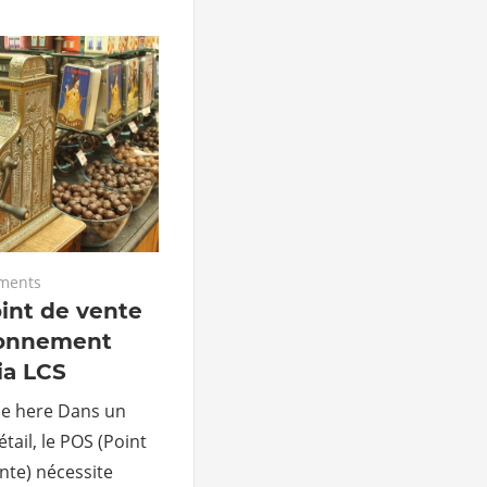
ments
oint de vente
ronnement
ia LCS
ble here Dans un
tail, le POS (Point
ente) nécessite