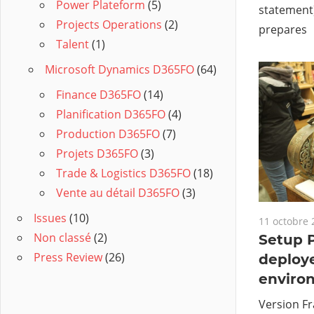
Power Plateform
(5)
statement
Projects Operations
(2)
prepares
Talent
(1)
Microsoft Dynamics D365FO
(64)
Finance D365FO
(14)
Planification D365FO
(4)
Production D365FO
(7)
Projets D365FO
(3)
Trade & Logistics D365FO
(18)
Vente au détail D365FO
(3)
Issues
(10)
11 octobre 
Non classé
(2)
Setup 
Press Review
(26)
deploy
enviro
Version Fra