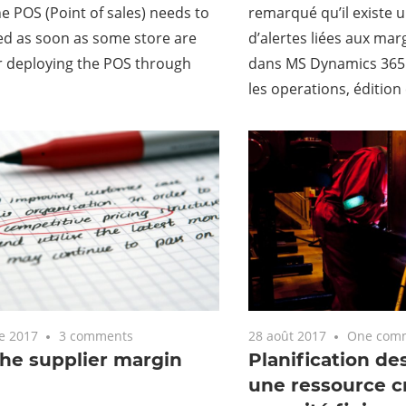
he POS (Point of sales) needs to
remarqué qu’il existe u
ed as soon as some store are
d’alertes liées aux mar
r deploying the POS through
dans MS Dynamics 365 p
les operations, édition
e 2017
3 comments
28 août 2017
One com
he supplier margin
Planification de
une ressource c