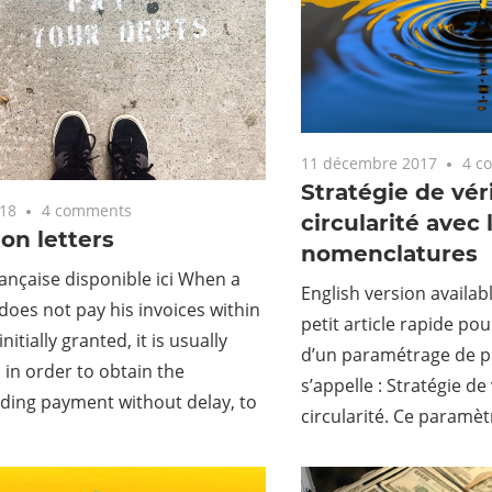
11 décembre 2017
4 c
Stratégie de véri
018
4 comments
circularité avec 
ion letters
nomenclatures
ançaise disponible ici When a
English version availab
oes not pay his invoices within
petit article rapide pou
nitially granted, it is usually
d’un paramétrage de p
 in order to obtain the
s’appelle : Stratégie de 
ding payment without delay, to
circularité. Ce paramèt