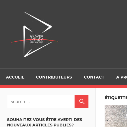
Skip
to
D365Tour
content
ACCUEIL
CONTRIBUTEURS
CONTACT
A P
ÉTIQUETTE
SOUHAITEZ-VOUS ÊTRE AVERTI DES
NOUVEAUX ARTICLES PUBLIÉS?