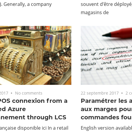
). Generally, a company
souvent d’être déployé
magasins de
2017
No comments
22 septembre 2017
2 
POS connexion from a
Paramétrer les a
ed Azure
aux marges pour
nnement through LCS
commandes four
nçaise disponible ici In a retail
English version availab