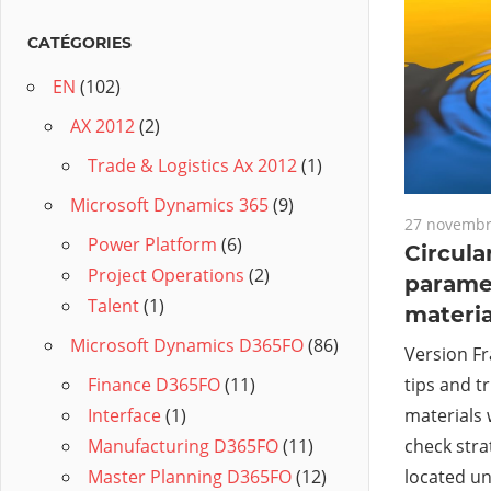
CATÉGORIES
EN
(102)
AX 2012
(2)
Trade & Logistics Ax 2012
(1)
Microsoft Dynamics 365
(9)
27 novembr
Power Platform
(6)
Circula
Project Operations
(2)
paramet
Talent
(1)
materia
Microsoft Dynamics D365FO
(86)
Version Fr
tips and tr
Finance D365FO
(11)
materials 
Interface
(1)
check stra
Manufacturing D365FO
(11)
located u
Master Planning D365FO
(12)