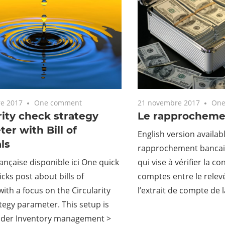
e 2017
One comment
21 novembre 2017
One
rity check strategy
Le rapprocheme
er with Bill of
English version availab
ls
rapprochement bancair
ançaise disponible ici One quick
qui vise à vérifier la 
icks post about bills of
comptes entre le relev
with a focus on the Circularity
l’extrait de compte de l
tegy parameter. This setup is
nder Inventory management >