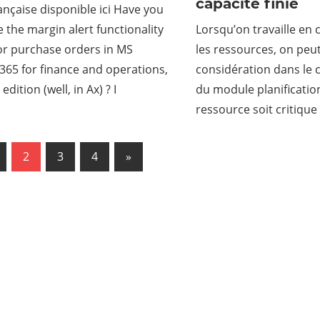
capacité finie
ançaise disponible ici Have you
e the margin alert functionality
Lorsqu’on travaille en 
or purchase orders in MS
les ressources, on peu
65 for finance and operations,
considération dans le 
edition (well, in Ax) ? I
du module planification
ressource soit critique
us
2
3
4
Next
»
ation
Posts
es