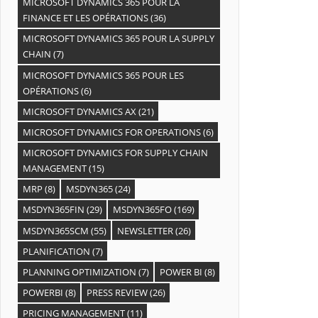
MICROSOFT DYNAMICS 365 POUR LA
FINANCE ET LES OPÉRATIONS
(36)
MICROSOFT DYNAMICS 365 POUR LA SUPPLY
CHAIN
(7)
MICROSOFT DYNAMICS 365 POUR LES
OPÉRATIONS
(6)
MICROSOFT DYNAMICS AX
(21)
MICROSOFT DYNAMICS FOR OPERATIONS
(6)
MICROSOFT DYNAMICS FOR SUPPLY CHAIN
MANAGEMENT
(15)
MRP
(8)
MSDYN365
(24)
MSDYN365FIN
(29)
MSDYN365FO
(169)
MSDYN365SCM
(55)
NEWSLETTER
(26)
PLANIFICATION
(7)
PLANNING OPTIMIZATION
(7)
POWER BI
(8)
POWERBI
(8)
PRESS REVIEW
(26)
PRICING MANAGEMENT
(11)