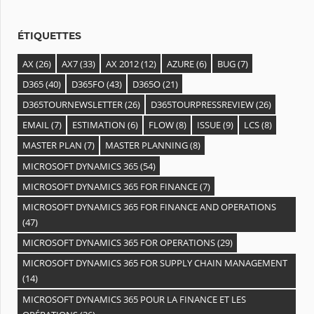
e
s
ÉTIQUETTES
AX
(26)
AX7
(33)
AX 2012
(12)
AZURE
(6)
BUG
(7)
D365
(40)
D365FO
(43)
D365O
(21)
D365TOURNEWSLETTER
(26)
D365TOURPRESSREVIEW
(26)
EMAIL
(7)
ESTIMATION
(6)
FLOW
(8)
ISSUE
(9)
LCS
(8)
MASTER PLAN
(7)
MASTER PLANNING
(8)
MICROSOFT DYNAMICS 365
(54)
MICROSOFT DYNAMICS 365 FOR FINANCE
(7)
MICROSOFT DYNAMICS 365 FOR FINANCE AND OPERATIONS
(47)
MICROSOFT DYNAMICS 365 FOR OPERATIONS
(29)
MICROSOFT DYNAMICS 365 FOR SUPPLY CHAIN MANAGEMENT
(14)
MICROSOFT DYNAMICS 365 POUR LA FINANCE ET LES