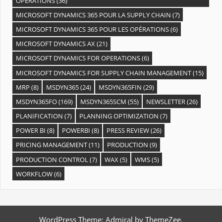
OPÉRATIONS
(36)
MICROSOFT DYNAMICS 365 POUR LA SUPPLY CHAIN
(7)
MICROSOFT DYNAMICS 365 POUR LES OPÉRATIONS
(6)
MICROSOFT DYNAMICS AX
(21)
MICROSOFT DYNAMICS FOR OPERATIONS
(6)
MICROSOFT DYNAMICS FOR SUPPLY CHAIN MANAGEMENT
(15)
MRP
(8)
MSDYN365
(24)
MSDYN365FIN
(29)
MSDYN365FO
(169)
MSDYN365SCM
(55)
NEWSLETTER
(26)
PLANIFICATION
(7)
PLANNING OPTIMIZATION
(7)
POWER BI
(8)
POWERBI
(8)
PRESS REVIEW
(26)
PRICING MANAGEMENT
(11)
PRODUCTION
(9)
PRODUCTION CONTROL
(7)
WAX
(5)
WMS
(5)
WORKFLOW
(6)
WordPress Theme: Admiral by ThemeZee.