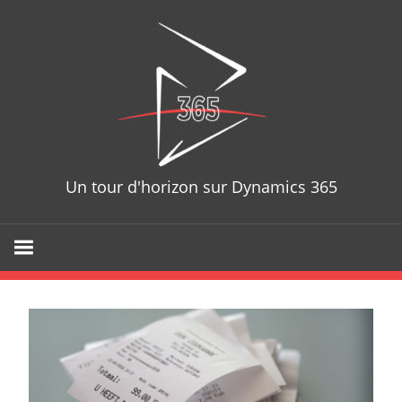
Skip
D365T
to
content
Un tour d'horizon sur Dynamics 365