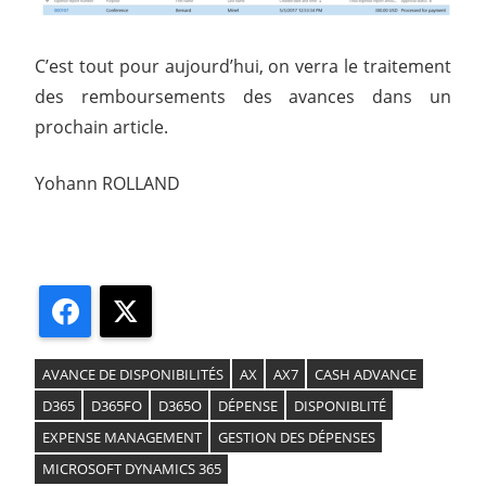
C’est tout pour aujourd’hui, on verra le traitement
des remboursements des avances dans un
prochain article.
Yohann ROLLAND
Facebook
X
AVANCE DE DISPONIBILITÉS
AX
AX7
CASH ADVANCE
D365
D365FO
D365O
DÉPENSE
DISPONIBLITÉ
EXPENSE MANAGEMENT
GESTION DES DÉPENSES
MICROSOFT DYNAMICS 365