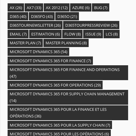
i
AX
(26)
AX7
(33)
AX 2012
(12)
AZURE
(6)
BUG
(7)
v
D365
(40)
D365FO
(43)
D365O
(21)
e
D365TOURNEWSLETTER
(26)
D365TOURPRESSREVIEW
(26)
s
EMAIL
(7)
ESTIMATION
(6)
FLOW
(8)
ISSUE
(9)
LCS
(8)
MASTER PLAN
(7)
MASTER PLANNING
(8)
MICROSOFT DYNAMICS 365
(54)
MICROSOFT DYNAMICS 365 FOR FINANCE
(7)
MICROSOFT DYNAMICS 365 FOR FINANCE AND OPERATIONS
(47)
MICROSOFT DYNAMICS 365 FOR OPERATIONS
(29)
MICROSOFT DYNAMICS 365 FOR SUPPLY CHAIN MANAGEMENT
(14)
MICROSOFT DYNAMICS 365 POUR LA FINANCE ET LES
OPÉRATIONS
(36)
MICROSOFT DYNAMICS 365 POUR LA SUPPLY CHAIN
(7)
MICROSOFT DYNAMICS 365 POUR LES OPÉRATIONS
(6)