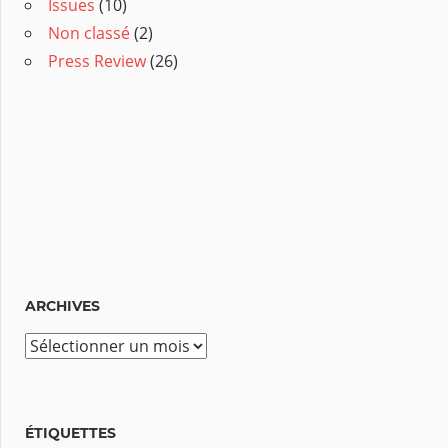
Issues
(10)
Non classé
(2)
Press Review
(26)
ARCHIVES
A
r
c
h
ÉTIQUETTES