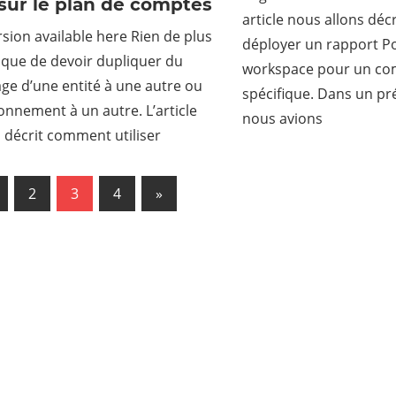
sur le plan de comptes
article nous allons dé
rsion available here Rien de plus
déployer un rapport P
 que de devoir dupliquer du
workspace pour un com
e d’une entité à une autre ou
spécifique. Dans un pré
onnement à un autre. L’article
nous avions
 décrit comment utiliser
us
2
3
4
Next
»
ation
Posts
es