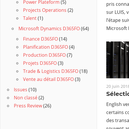
Power Plateform
(5)
pris conna
Projects Operations
(2)
sur LUIS, 
Talent
(1)
l’étape sui
Microsoft
Microsoft Dynamics D365FO
(64)
Finance D365FO
(14)
Planification D365FO
(4)
Production D365FO
(7)
Projets D365FO
(3)
Trade & Logistics D365FO
(18)
Vente au détail D365FO
(3)
20 juin 201
Issues
(10)
Sélecti
Non classé
(2)
English ve
Press Review
(26)
certains c
des transa
souvent a