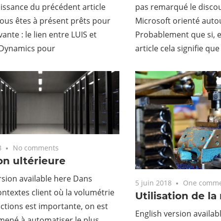
issance du précédent article
pas remarqué le disco
vous êtes à présent prêts pour
Microsoft orienté autour
vante : le lien entre LUIS et
Probablement que si, et
 Dynamics pour
article cela signifie qu
8
No comments
on ultérieure
rsion available here Dans
5 juin 2018
One comm
ontextes client où la volumétrie
Utilisation de l
ctions est importante, on est
English version availab
mené à automatiser le plus