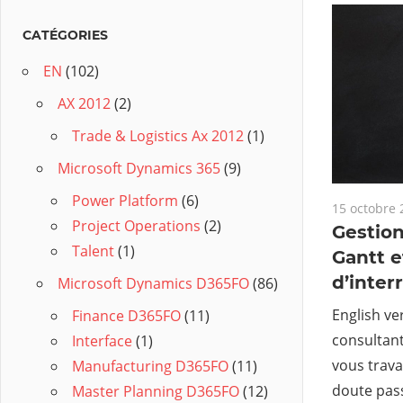
CATÉGORIES
EN
(102)
AX 2012
(2)
Trade & Logistics Ax 2012
(1)
Microsoft Dynamics 365
(9)
Power Platform
(6)
15 octobre 
Project Operations
(2)
Gestio
Talent
(1)
Gantt e
d’inter
Microsoft Dynamics D365FO
(86)
English ve
Finance D365FO
(11)
consultant
Interface
(1)
vous travai
Manufacturing D365FO
(11)
doute pas
Master Planning D365FO
(12)