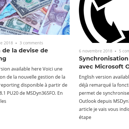
e 2018
3 comments
 de la devise de
6 novembre 2018
5 co
Synchronisation
ng
avec Microsoft 
rsion available here Voici une
English version availab
on de la nouvelle gestion de la
déjà remarqué la fonct
reporting disponible à partir de
permet de synchronise
n 8.1 PU20 de MSDyn365FO. En
Outlook depuis MSDyn
 les
article je vais vous ind
étape