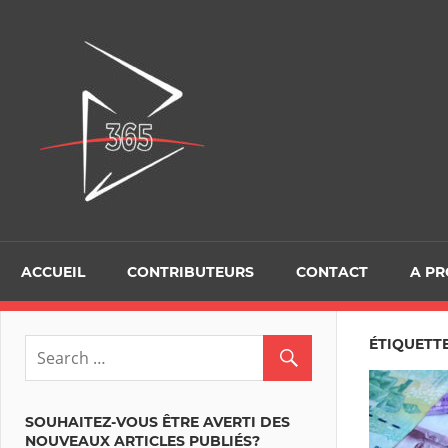
Skip
to
D365Tour
content
ACCUEIL
CONTRIBUTEURS
CONTACT
A P
ÉTIQUETTE
SOUHAITEZ-VOUS ÊTRE AVERTI DES
NOUVEAUX ARTICLES PUBLIÉS?