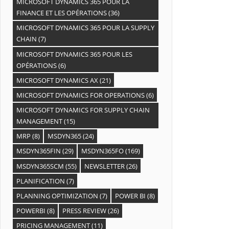
MICROSOFT DYNAMICS 365 POUR LA
FINANCE ET LES OPÉRATIONS
(36)
MICROSOFT DYNAMICS 365 POUR LA SUPPLY
CHAIN
(7)
MICROSOFT DYNAMICS 365 POUR LES
OPÉRATIONS
(6)
MICROSOFT DYNAMICS AX
(21)
MICROSOFT DYNAMICS FOR OPERATIONS
(6)
MICROSOFT DYNAMICS FOR SUPPLY CHAIN
MANAGEMENT
(15)
MRP
(8)
MSDYN365
(24)
MSDYN365FIN
(29)
MSDYN365FO
(169)
MSDYN365SCM
(55)
NEWSLETTER
(26)
PLANIFICATION
(7)
PLANNING OPTIMIZATION
(7)
POWER BI
(8)
POWERBI
(8)
PRESS REVIEW
(26)
PRICING MANAGEMENT
(11)