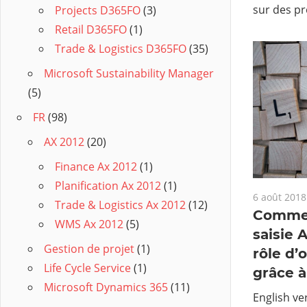
sur des p
Projects D365FO
(3)
Retail D365FO
(1)
Trade & Logistics D365FO
(35)
Microsoft Sustainability Manager
(5)
FR
(98)
AX 2012
(20)
Finance Ax 2012
(1)
Planification Ax 2012
(1)
6 août 2018
Trade & Logistics Ax 2012
(12)
Commen
WMS Ax 2012
(5)
saisie 
Gestion de projet
(1)
rôle d’
Life Cycle Service
(1)
grâce à
Microsoft Dynamics 365
(11)
English ve