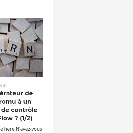
ents
rateur de
promu à un
 de contrôle
low ? (1/2)
le here N’avez-vous