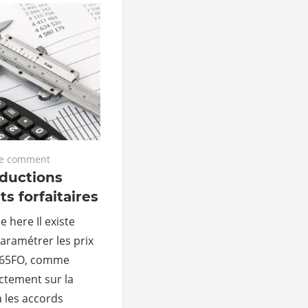
e comment
ductions
s forfaitaires
e here Il existe
aramétrer les prix
365FO, comme
ectement sur la
ia les accords