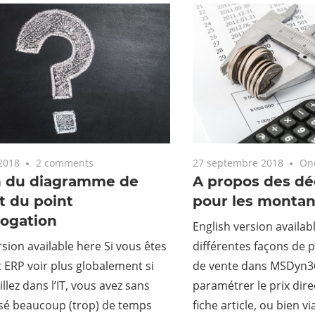
2018
2 comments
27 septembre 2018
On
n du diagramme de
A propos des dé
t du point
pour les montant
rogation
English version availabl
rsion available here Si vous êtes
différentes façons de p
 ERP voir plus globalement si
de vente dans MSDyn
llez dans l’IT, vous avez sans
paramétrer le prix dir
sé beaucoup (trop) de temps
fiche article, ou bien v