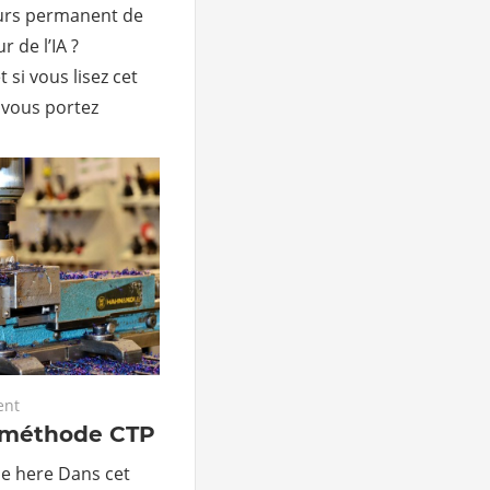
urs permanent de
 de l’IA ?
 si vous lisez cet
e vous portez
ent
a méthode CTP
le here Dans cet