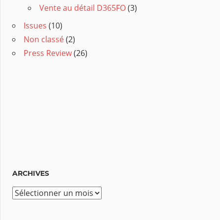
Vente au détail D365FO
(3)
Issues
(10)
Non classé
(2)
Press Review
(26)
ARCHIVES
A
r