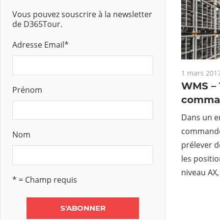
Vous pouvez souscrire à la newsletter
de D365Tour.
Adresse Email
*
1 mars 201
WMS – T
Prénom
comman
Dans un en
commandes
Nom
prélever d
les positi
niveau AX,
* = Champ requis