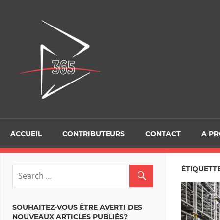
Skip
to
D365Tour
content
ACCUEIL
CONTRIBUTEURS
CONTACT
A P
ÉTIQUETTE
SOUHAITEZ-VOUS ÊTRE AVERTI DES
NOUVEAUX ARTICLES PUBLIÉS?