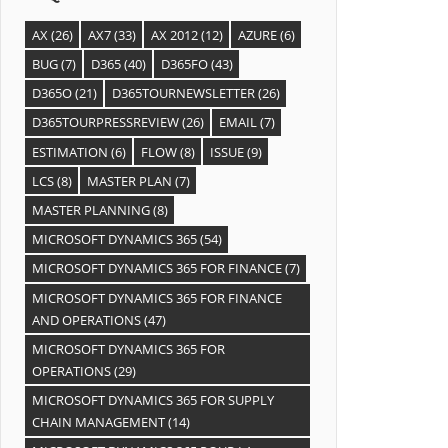
AX
(26)
AX7
(33)
AX 2012
(12)
AZURE
(6)
BUG
(7)
D365
(40)
D365FO
(43)
D365O
(21)
D365TOURNEWSLETTER
(26)
D365TOURPRESSREVIEW
(26)
EMAIL
(7)
ESTIMATION
(6)
FLOW
(8)
ISSUE
(9)
LCS
(8)
MASTER PLAN
(7)
MASTER PLANNING
(8)
MICROSOFT DYNAMICS 365
(54)
MICROSOFT DYNAMICS 365 FOR FINANCE
(7)
MICROSOFT DYNAMICS 365 FOR FINANCE
AND OPERATIONS
(47)
MICROSOFT DYNAMICS 365 FOR
OPERATIONS
(29)
MICROSOFT DYNAMICS 365 FOR SUPPLY
CHAIN MANAGEMENT
(14)