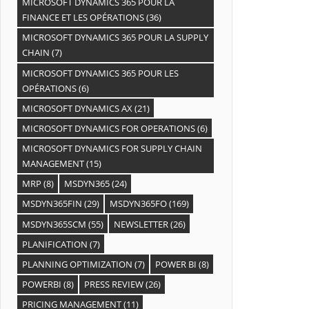
MICROSOFT DYNAMICS 365 POUR LA
FINANCE ET LES OPÉRATIONS
(36)
MICROSOFT DYNAMICS 365 POUR LA SUPPLY
CHAIN
(7)
MICROSOFT DYNAMICS 365 POUR LES
OPÉRATIONS
(6)
MICROSOFT DYNAMICS AX
(21)
MICROSOFT DYNAMICS FOR OPERATIONS
(6)
MICROSOFT DYNAMICS FOR SUPPLY CHAIN
MANAGEMENT
(15)
MRP
(8)
MSDYN365
(24)
MSDYN365FIN
(29)
MSDYN365FO
(169)
MSDYN365SCM
(55)
NEWSLETTER
(26)
PLANIFICATION
(7)
PLANNING OPTIMIZATION
(7)
POWER BI
(8)
POWERBI
(8)
PRESS REVIEW
(26)
PRICING MANAGEMENT
(11)