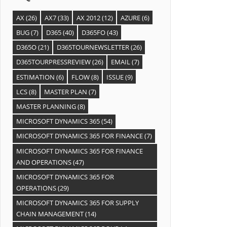
AX
(26)
AX7
(33)
AX 2012
(12)
AZURE
(6)
BUG
(7)
D365
(40)
D365FO
(43)
D365O
(21)
D365TOURNEWSLETTER
(26)
D365TOURPRESSREVIEW
(26)
EMAIL
(7)
ESTIMATION
(6)
FLOW
(8)
ISSUE
(9)
LCS
(8)
MASTER PLAN
(7)
MASTER PLANNING
(8)
MICROSOFT DYNAMICS 365
(54)
MICROSOFT DYNAMICS 365 FOR FINANCE
(7)
MICROSOFT DYNAMICS 365 FOR FINANCE
AND OPERATIONS
(47)
MICROSOFT DYNAMICS 365 FOR
OPERATIONS
(29)
MICROSOFT DYNAMICS 365 FOR SUPPLY
CHAIN MANAGEMENT
(14)