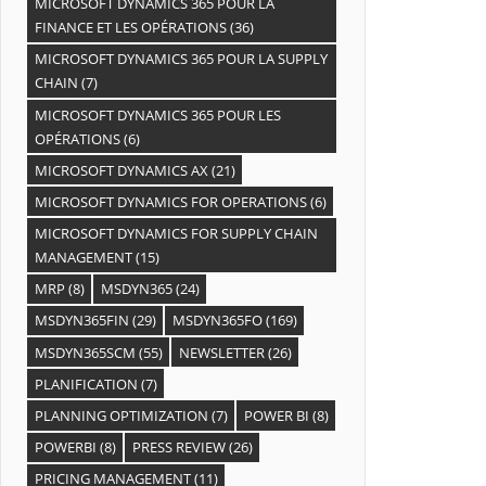
MICROSOFT DYNAMICS 365 POUR LA
FINANCE ET LES OPÉRATIONS
(36)
MICROSOFT DYNAMICS 365 POUR LA SUPPLY
CHAIN
(7)
MICROSOFT DYNAMICS 365 POUR LES
OPÉRATIONS
(6)
MICROSOFT DYNAMICS AX
(21)
MICROSOFT DYNAMICS FOR OPERATIONS
(6)
MICROSOFT DYNAMICS FOR SUPPLY CHAIN
MANAGEMENT
(15)
MRP
(8)
MSDYN365
(24)
MSDYN365FIN
(29)
MSDYN365FO
(169)
MSDYN365SCM
(55)
NEWSLETTER
(26)
PLANIFICATION
(7)
PLANNING OPTIMIZATION
(7)
POWER BI
(8)
POWERBI
(8)
PRESS REVIEW
(26)
PRICING MANAGEMENT
(11)