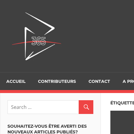
Skip
to
D365Tour
content
ACCUEIL
CONTRIBUTEURS
CONTACT
A P
ÉTIQUETTE
SOUHAITEZ-VOUS ÊTRE AVERTI DES
NOUVEAUX ARTICLES PUBLIÉS?