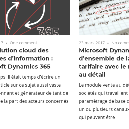
17
One comment
23 mars 2017
No comm
lution cloud des
Microsoft Dynam
s d’information :
d’ensemble de l
oft Dynamics 365
tarifaire avec l
au détail
mps. Il était temps d’écrire un
ticle sur ce sujet aussi vaste
Le module vente au dét
nnant et générateur de tant de
sociétés qui travaillent
de la part des acteurs concernés
paramétrage de base c
un ou plusieurs canaux
qui peuvent être