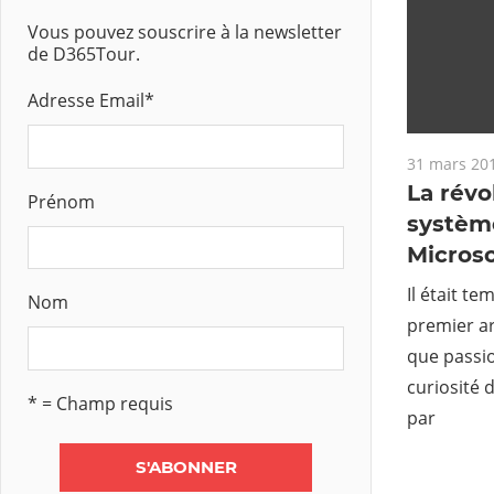
Vous pouvez souscrire à la newsletter
de D365Tour.
Adresse Email
*
31 mars 20
La révo
Prénom
système
Micros
Il était te
Nom
premier ar
que passio
curiosité 
* = Champ requis
par