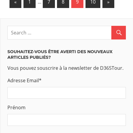
«
Previous
1
…
7
8
9
10
Next
»
Navigation
Posts
Posts
des
articles
SOUHAITEZ-VOUS ÊTRE AVERTI DES NOUVEAUX
ARTICLES PUBLIÉS?
Vous pouvez souscrire à la newsletter de D365Tour.
Adresse Email
*
Prénom