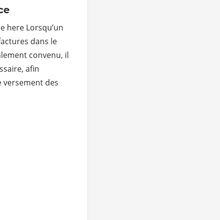
ce
le here Lorsqu’un
factures dans le
alement convenu, il
saire, afin
le versement des