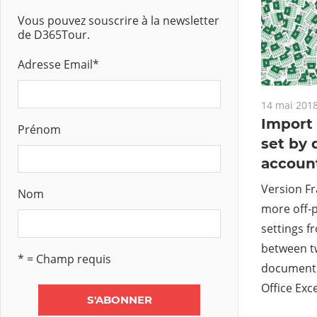
Vous pouvez souscrire à la newsletter
de D365Tour.
Adresse Email
*
14 mai 201
Import 
Prénom
set by 
accoun
Version Fr
Nom
more off-p
settings 
between t
* = Champ requis
document 
Office Exce