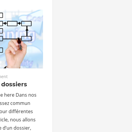
ent
 dossiers
ble here Dans nos
 assez commun
pour différentes
icle, nous allons
e d’un dossier,