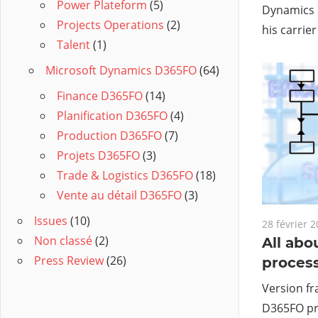
Power Plateform
(5)
Dynamics 
Projects Operations
(2)
his carrier
Talent
(1)
Microsoft Dynamics D365FO
(64)
Finance D365FO
(14)
Planification D365FO
(4)
Production D365FO
(7)
Projets D365FO
(3)
Trade & Logistics D365FO
(18)
Vente au détail D365FO
(3)
Issues
(10)
28 février 
Non classé
(2)
All abo
Press Review
(26)
proces
Version fr
D365FO pro