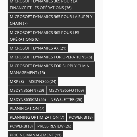
MICROSOFT DYNAMICS 365 POUR LA
FINANCE ET LES OPÉRATIONS
(36)
MICROSOFT DYNAMICS 365 POUR LA SUPPLY
CHAIN
(7)
MICROSOFT DYNAMICS 365 POUR LES
OPÉRATIONS
(6)
MICROSOFT DYNAMICS AX
(21)
MICROSOFT DYNAMICS FOR OPERATIONS
(6)
MICROSOFT DYNAMICS FOR SUPPLY CHAIN
MANAGEMENT
(15)
MRP
(8)
MSDYN365
(24)
MSDYN365FIN
(29)
MSDYN365FO
(169)
MSDYN365SCM
(55)
NEWSLETTER
(26)
PLANIFICATION
(7)
PLANNING OPTIMIZATION
(7)
POWER BI
(8)
POWERBI
(8)
PRESS REVIEW
(26)
PRICING MANAGEMENT
(11)