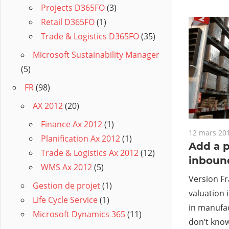
Projects D365FO
(3)
Retail D365FO
(1)
Trade & Logistics D365FO
(35)
Microsoft Sustainability Manager
(5)
FR
(98)
AX 2012
(20)
Finance Ax 2012
(1)
12 mars 20
Planification Ax 2012
(1)
Add a 
Trade & Logistics Ax 2012
(12)
inbound
WMS Ax 2012
(5)
Version Fr
Gestion de projet
(1)
valuation 
Life Cycle Service
(1)
in manufac
Microsoft Dynamics 365
(11)
don’t kno