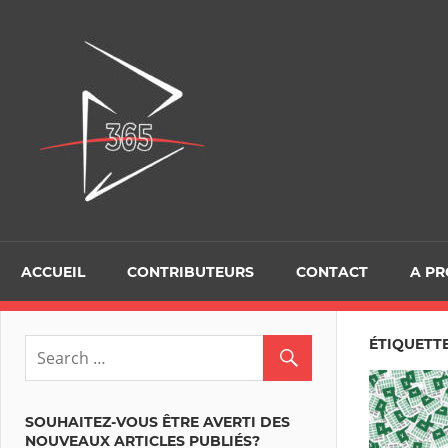
Skip
to
D365Tour
content
ACCUEIL
CONTRIBUTEURS
CONTACT
A P
ÉTIQUETTE
SOUHAITEZ-VOUS ÊTRE AVERTI DES
NOUVEAUX ARTICLES PUBLIÉS?