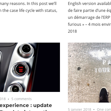
many reasons. In this post we’ll
English version availabl
 the case life cycle with status,
de faire partie d’une éq
un démarrage de l’ERP
furious » – 4 mois envi
2018
2018
5 comments
 experience : update
5 janvier 2018
One co