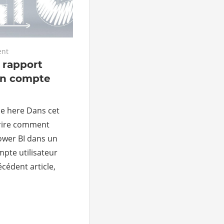
nt
 rapport
un compte
le here Dans cet
crire comment
ower BI dans un
pte utilisateur
cédent article,