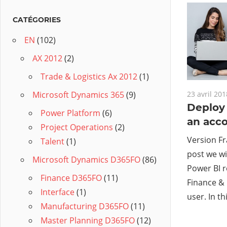
CATÉGORIES
EN
(102)
AX 2012
(2)
Trade & Logistics Ax 2012
(1)
23 avril 201
Microsoft Dynamics 365
(9)
Deploy 
Power Platform
(6)
an acc
Project Operations
(2)
Version Fra
Talent
(1)
post we wi
Microsoft Dynamics D365FO
(86)
Power BI r
Finance D365FO
(11)
Finance & 
Interface
(1)
user. In th
Manufacturing D365FO
(11)
Master Planning D365FO
(12)