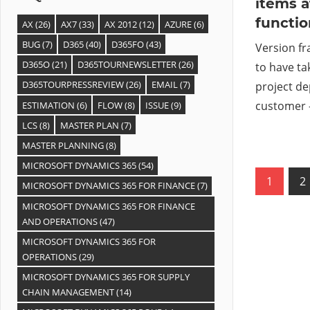
items a
functio
AX
(26)
AX7
(33)
AX 2012
(12)
AZURE
(6)
BUG
(7)
D365
(40)
D365FO
(43)
Version fr
D365O
(21)
D365TOURNEWSLETTER
(26)
to have ta
D365TOURPRESSREVIEW
(26)
EMAIL
(7)
project de
customer –
ESTIMATION
(6)
FLOW
(8)
ISSUE
(9)
LCS
(8)
MASTER PLAN
(7)
MASTER PLANNING
(8)
MICROSOFT DYNAMICS 365
(54)
1
2
MICROSOFT DYNAMICS 365 FOR FINANCE
(7)
Navig
MICROSOFT DYNAMICS 365 FOR FINANCE
des
AND OPERATIONS
(47)
MICROSOFT DYNAMICS 365 FOR
articl
OPERATIONS
(29)
MICROSOFT DYNAMICS 365 FOR SUPPLY
CHAIN MANAGEMENT
(14)