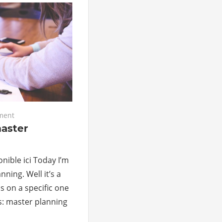
ment
aster
nible ici Today I’m
ning. Well it’s a
us on a specific one
s: master planning