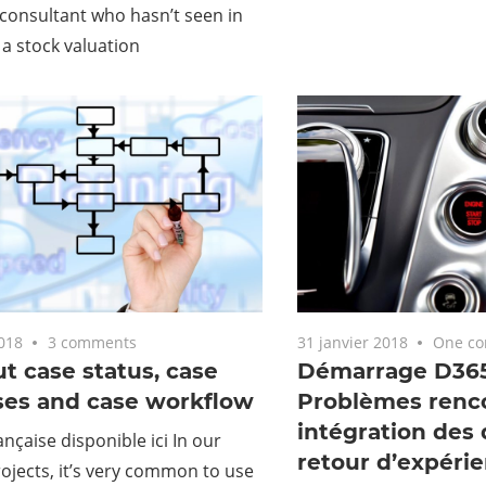
consultant who hasn’t seen in
 a stock valuation
2018
3 comments
31 janvier 2018
One c
ut case status, case
Démarrage D365
ses and case workflow
Problèmes renc
intégration des
ançaise disponible ici In our
retour d’expéri
jects, it’s very common to use