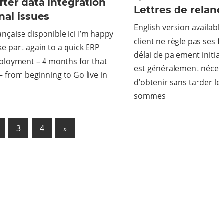
fter data integration
Lettres de relan
nal issues
English version availab
ançaise disponible ici I’m happy
client ne règle pas ses 
ke part again to a quick ERP
délai de paiement initi
ployment – 4 months for that
est généralement néces
 from beginning to Go live in
d’obtenir sans tarder 
sommes
3
4
Next
»
ation
Posts
es