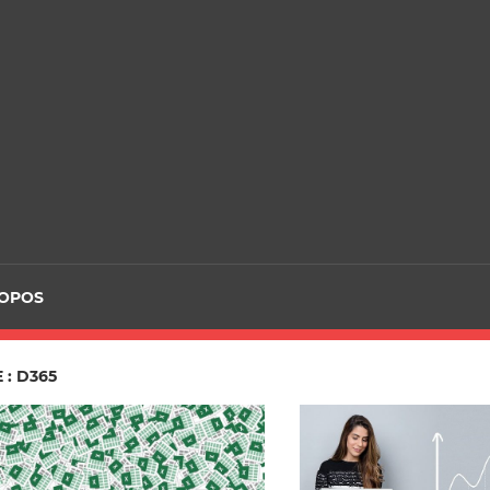
ROPOS
 : D365