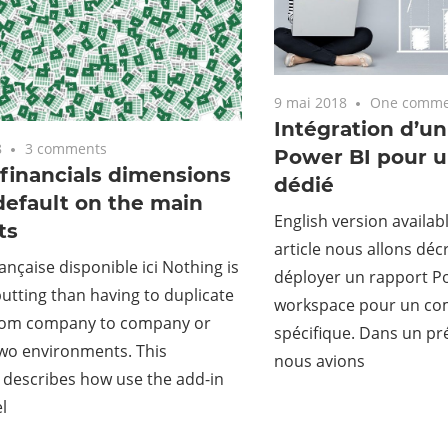
9 mai 2018
One comme
Intégration d’un
8
3 comments
Power BI pour 
financials dimensions
dédié
default on the main
English version availab
ts
article nous allons dé
ançaise disponible ici Nothing is
déployer un rapport P
utting than having to duplicate
workspace pour un com
from company to company or
spécifique. Dans un pré
wo environments. This
nous avions
describes how use the add-in
l