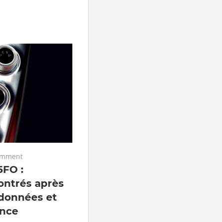
omment
FO :
ontrés après
 données et
ence