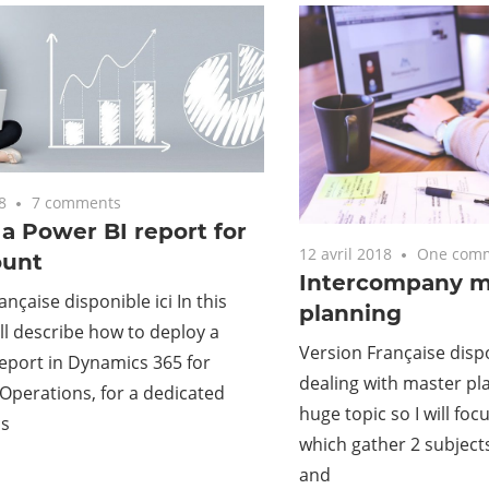
8
7 comments
a Power BI report for
12 avril 2018
One com
ount
Intercompany m
nçaise disponible ici In this
planning
ll describe how to deploy a
Version Française dispo
eport in Dynamics 365 for
dealing with master plan
Operations, for a dedicated
huge topic so I will foc
is
which gather 2 subject
and