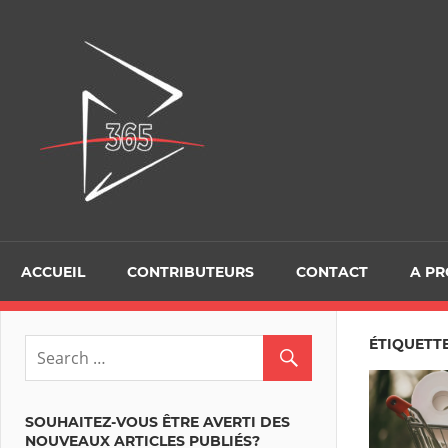
Skip
to
D365Tour
content
ACCUEIL
CONTRIBUTEURS
CONTACT
A P
ÉTIQUETTE
SOUHAITEZ-VOUS ÊTRE AVERTI DES
NOUVEAUX ARTICLES PUBLIÉS?