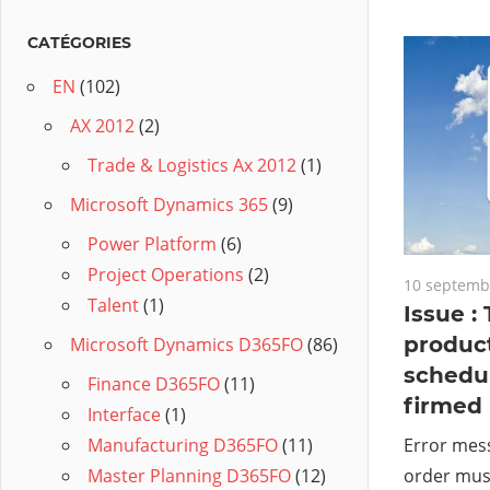
CATÉGORIES
EN
(102)
AX 2012
(2)
Trade & Logistics Ax 2012
(1)
Microsoft Dynamics 365
(9)
Power Platform
(6)
Project Operations
(2)
10 septemb
Talent
(1)
Issue :
produc
Microsoft Dynamics D365FO
(86)
schedul
Finance D365FO
(11)
firmed
Interface
(1)
Error mes
Manufacturing D365FO
(11)
order must
Master Planning D365FO
(12)