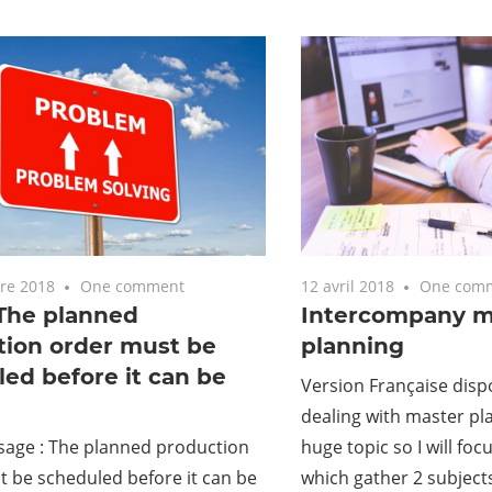
re 2018
One comment
12 avril 2018
One com
 The planned
Intercompany m
tion order must be
planning
ed before it can be
Version Française dispo
dealing with master plan
sage : The planned production
huge topic so I will foc
 be scheduled before it can be
which gather 2 subject