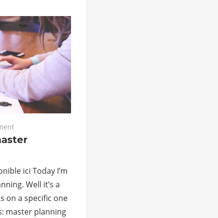
ment
aster
nible ici Today I’m
ning. Well it’s a
us on a specific one
s: master planning