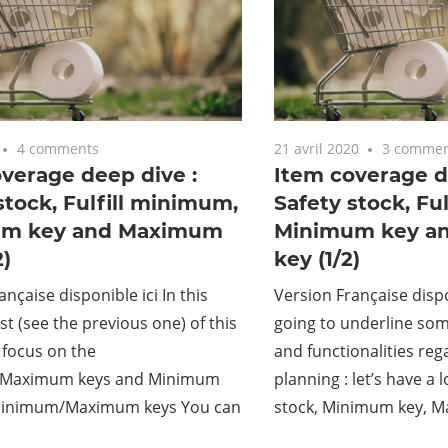
4 comments
21 avril 2020
3 commen
verage deep dive :
Item coverage d
stock, Fulfill minimum,
Safety stock, Fu
m key and Maximum
Minimum key a
2)
key (1/2)
nçaise disponible ici In this
Version Française dispo
t (see the previous one) of this
going to underline som
ll focus on the
and functionalities re
Maximum keys and Minimum
planning : let’s have a 
Minimum/Maximum keys You can
stock, Minimum key, Ma