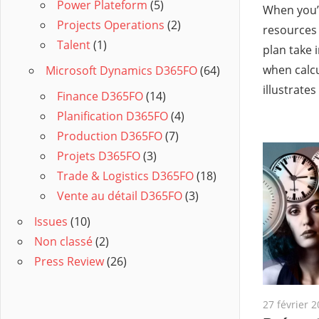
Power Plateform
(5)
When you’r
Projects Operations
(2)
resources
Talent
(1)
plan take 
when calcu
Microsoft Dynamics D365FO
(64)
illustrate
Finance D365FO
(14)
Planification D365FO
(4)
Production D365FO
(7)
Projets D365FO
(3)
Trade & Logistics D365FO
(18)
Vente au détail D365FO
(3)
Issues
(10)
Non classé
(2)
Press Review
(26)
27 février 