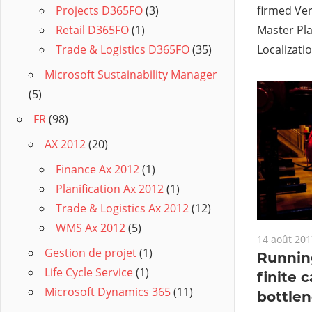
firmed Ve
Projects D365FO
(3)
Master Pla
Retail D365FO
(1)
Localizatio
Trade & Logistics D365FO
(35)
Microsoft Sustainability Manager
(5)
FR
(98)
AX 2012
(20)
Finance Ax 2012
(1)
Planification Ax 2012
(1)
Trade & Logistics Ax 2012
(12)
WMS Ax 2012
(5)
14 août 201
Gestion de projet
(1)
Runnin
Life Cycle Service
(1)
finite 
Microsoft Dynamics 365
(11)
bottle