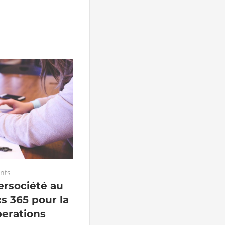
nts
tersociété au
s 365 pour la
perations