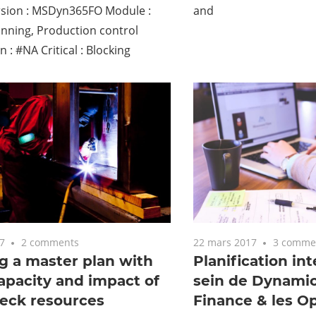
rsion : MSDyn365FO Module :
and
nning, Production control
n : #NA Critical : Blocking
7
2 comments
22 mars 2017
3 comme
g a master plan with
Planification in
capacity and impact of
sein de Dynamic
neck resources
Finance & les O