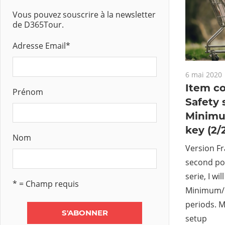
Vous pouvez souscrire à la newsletter
de D365Tour.
Adresse Email
*
6 mai 2020
Item co
Prénom
Safety 
Minimu
key (2/
Nom
Version Fra
second pos
serie, I wi
* = Champ requis
Minimum/
periods. 
setup