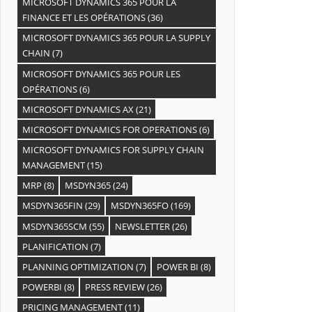
MICROSOFT DYNAMICS 365 POUR LA
FINANCE ET LES OPÉRATIONS
(36)
MICROSOFT DYNAMICS 365 POUR LA SUPPLY
CHAIN
(7)
MICROSOFT DYNAMICS 365 POUR LES
OPÉRATIONS
(6)
MICROSOFT DYNAMICS AX
(21)
MICROSOFT DYNAMICS FOR OPERATIONS
(6)
MICROSOFT DYNAMICS FOR SUPPLY CHAIN
MANAGEMENT
(15)
MRP
(8)
MSDYN365
(24)
MSDYN365FIN
(29)
MSDYN365FO
(169)
MSDYN365SCM
(55)
NEWSLETTER
(26)
PLANIFICATION
(7)
PLANNING OPTIMIZATION
(7)
POWER BI
(8)
POWERBI
(8)
PRESS REVIEW
(26)
PRICING MANAGEMENT
(11)