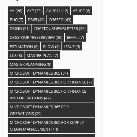
AX
(26)
AX7
(33)
AX 2012
(12)
AZURE
(6)
BUG
(7)
D365
(40)
D365FO
(43)
D365O
(21)
D365TOURNEWSLETTER
(26)
D365TOURPRESSREVIEW
(26)
EMAIL
(7)
ESTIMATION
(6)
FLOW
(8)
ISSUE
(9)
LCS
(8)
MASTER PLAN
(7)
MASTER PLANNING
(8)
MICROSOFT DYNAMICS 365
(54)
MICROSOFT DYNAMICS 365 FOR FINANCE
(7)
MICROSOFT DYNAMICS 365 FOR FINANCE
AND OPERATIONS
(47)
MICROSOFT DYNAMICS 365 FOR
OPERATIONS
(29)
MICROSOFT DYNAMICS 365 FOR SUPPLY
CHAIN MANAGEMENT
(14)