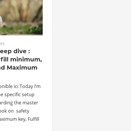
ts
eep dive :
lfill minimum,
nd Maximum
nible ici Today I’m
e specific setup
garding the master
look on safety
ximum key, Fulfill