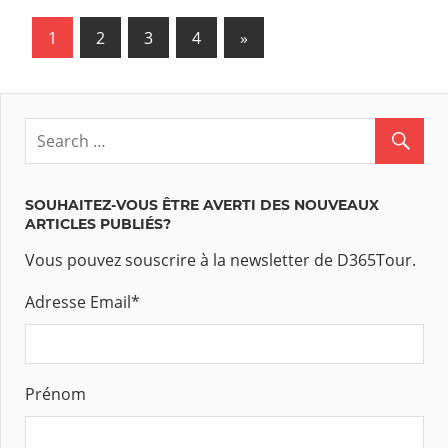
1
2
3
4
Next
»
Navigation
Posts
des
articles
SOUHAITEZ-VOUS ÊTRE AVERTI DES NOUVEAUX
ARTICLES PUBLIÉS?
Vous pouvez souscrire à la newsletter de D365Tour.
Adresse Email
*
Prénom