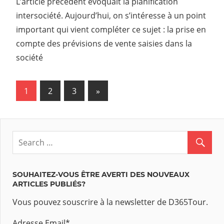
L’article précédent évoquait la planification
intersociété. Aujourd’hui, on s’intéresse à un point
important qui vient compléter ce sujet : la prise en
compte des prévisions de vente saisies dans la
société
1
2
3
Next
»
Navigation
Posts
des
articles
SOUHAITEZ-VOUS ÊTRE AVERTI DES NOUVEAUX
ARTICLES PUBLIÉS?
Vous pouvez souscrire à la newsletter de D365Tour.
Adresse Email
*