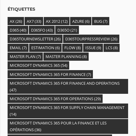
h
ÉTIQUETTES
i
AX
(26)
AX7
(33)
AX 2012
(12)
AZURE
(6)
BUG
(7)
v
D365
(40)
D365FO
(43)
D365O
(21)
e
D365TOURNEWSLETTER
(26)
D365TOURPRESSREVIEW
(26)
s
EMAIL
(7)
ESTIMATION
(6)
FLOW
(8)
ISSUE
(9)
LCS
(8)
MASTER PLAN
(7)
MASTER PLANNING
(8)
MICROSOFT DYNAMICS 365
(54)
MICROSOFT DYNAMICS 365 FOR FINANCE
(7)
MICROSOFT DYNAMICS 365 FOR FINANCE AND OPERATIONS
(47)
MICROSOFT DYNAMICS 365 FOR OPERATIONS
(29)
MICROSOFT DYNAMICS 365 FOR SUPPLY CHAIN MANAGEMENT
(14)
MICROSOFT DYNAMICS 365 POUR LA FINANCE ET LES
OPÉRATIONS
(36)