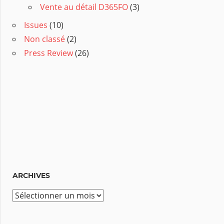
Vente au détail D365FO
(3)
Issues
(10)
Non classé
(2)
Press Review
(26)
ARCHIVES
A
r
c