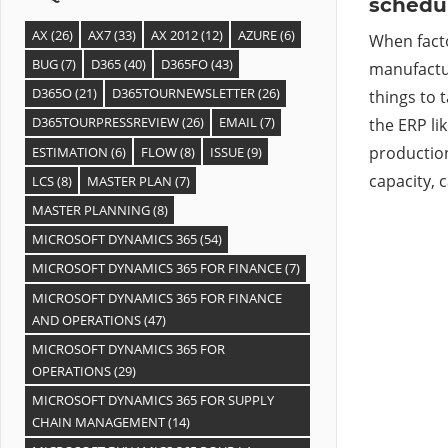
schedu
AX
(26)
AX7
(33)
AX 2012
(12)
AZURE
(6)
When fact
BUG
(7)
D365
(40)
D365FO
(43)
manufactur
D365O
(21)
D365TOURNEWSLETTER
(26)
things to 
D365TOURPRESSREVIEW
(26)
EMAIL
(7)
the ERP li
production
ESTIMATION
(6)
FLOW
(8)
ISSUE
(9)
capacity, c
LCS
(8)
MASTER PLAN
(7)
MASTER PLANNING
(8)
MICROSOFT DYNAMICS 365
(54)
MICROSOFT DYNAMICS 365 FOR FINANCE
(7)
MICROSOFT DYNAMICS 365 FOR FINANCE
AND OPERATIONS
(47)
MICROSOFT DYNAMICS 365 FOR
OPERATIONS
(29)
MICROSOFT DYNAMICS 365 FOR SUPPLY
CHAIN MANAGEMENT
(14)