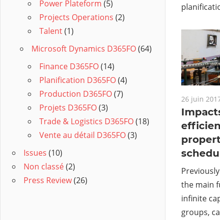
Power Plateform
(5)
planificat
Projects Operations
(2)
Talent
(1)
Microsoft Dynamics D365FO
(64)
Finance D365FO
(14)
Planification D365FO
(4)
Production D365FO
(7)
26 juin 201
Projets D365FO
(3)
Impacts
Trade & Logistics D365FO
(18)
efficie
Vente au détail D365FO
(3)
propert
schedu
Issues
(10)
Non classé
(2)
Previously
Press Review
(26)
the main f
infinite c
groups, ca