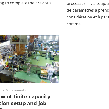
ng to complete the previous
processus, il y a touj
de paramètres à prend
considération et à par
comme
7
5 comments
w of finite capacity
ion setup and job