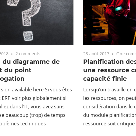
2018
2 comments
28 août 2017
One com
n du diagramme de
Planification de
t du point
une ressource c
rogation
capacité finie
rsion available here Si vous êtes
Lorsqu’on travaille en 
 ERP voir plus globalement si
les ressources, on peu
llez dans l’IT, vous avez sans
considération dans le 
sé beaucoup (trop) de temps
du module planification
roblèmes techniques
ressource soit critique