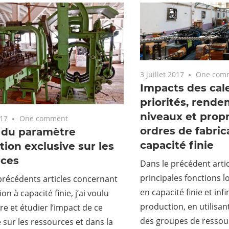
3 juillet 2017
One com
Impacts des cale
priorités, rende
niveaux et propr
017
One comment
ordres de fabric
 du paramètre
capacité finie
tion exclusive sur les
rces
Dans le précédent artic
principales fonctions l
précédents articles concernant
en capacité finie et infi
on à capacité finie, j’ai voulu
production, en utilisan
 et étudier l’impact de ce
des groupes de ressour
sur les ressources et dans la