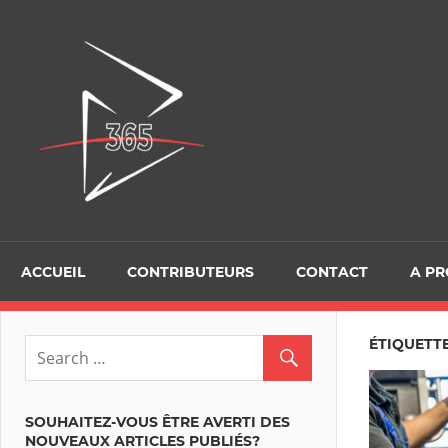
Skip
to
D365Tour
content
ACCUEIL
CONTRIBUTEURS
CONTACT
A P
ÉTIQUETT
SOUHAITEZ-VOUS ÊTRE AVERTI DES
NOUVEAUX ARTICLES PUBLIÉS?