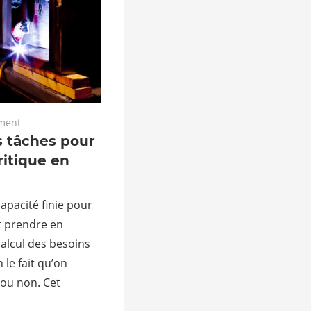
ment
s tâches pour
ritique en
capacité finie pour
t prendre en
calcul des besoins
 le fait qu’on
 ou non. Cet