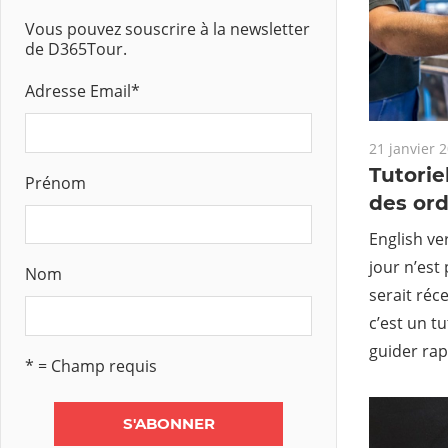
Vous pouvez souscrire à la newsletter
de D365Tour.
Adresse Email
*
21 janvier 
Tutorie
Prénom
des ord
English ve
jour n’est
Nom
serait réc
c’est un t
guider ra
* = Champ requis