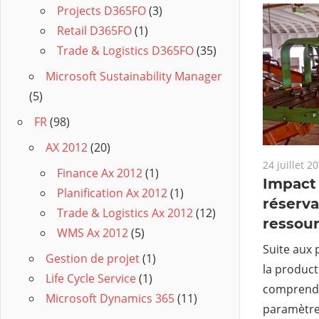
Projects D365FO
(3)
Retail D365FO
(1)
Trade & Logistics D365FO
(35)
Microsoft Sustainability Manager
(5)
FR
(98)
AX 2012
(20)
24 juillet 2
Finance Ax 2012
(1)
Impact
Planification Ax 2012
(1)
réserva
Trade & Logistics Ax 2012
(12)
ressou
WMS Ax 2012
(5)
Suite aux 
Gestion de projet
(1)
la producti
Life Cycle Service
(1)
comprendre
Microsoft Dynamics 365
(11)
paramètre 