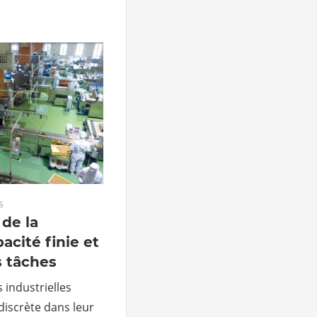
s
de la
acité finie et
s tâches
 industrielles
 discrète dans leur