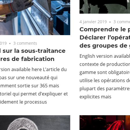
4 janvier 2019
3 comm
Comprendre le 
Déclarer l’opéra
2019
3 comments
des groupes d
l sur la sous-traitance
English version availa
res de fabrication
contexte de production
rsion available here L’article du
gamme sont obligatoire
 pas sur une nouveauté qui
utilise les opérations
emment sortie sur 365 mais
plupart des paramètre
utoriel qui permet d’expliquer et
explicites mais
pidement le processus