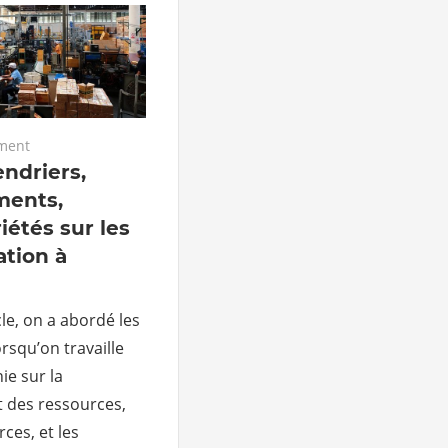
ment
ndriers,
ments,
iétés sur les
ation à
le, on a abordé les
orsqu’on travaille
nie sur la
t des ressources,
ces, et les