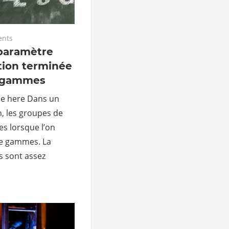
ents
paramètre
tion terminée
e gammes
ble here Dans un
, les groupes de
s lorsque l’on
 de gammes. La
s sont assez