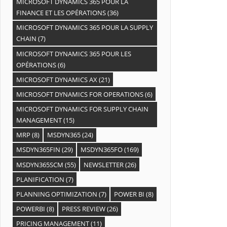
MICROSOFT DYNAMICS 365 POUR LA
FINANCE ET LES OPÉRATIONS
(36)
MICROSOFT DYNAMICS 365 POUR LA SUPPLY
CHAIN
(7)
MICROSOFT DYNAMICS 365 POUR LES
OPÉRATIONS
(6)
MICROSOFT DYNAMICS AX
(21)
MICROSOFT DYNAMICS FOR OPERATIONS
(6)
MICROSOFT DYNAMICS FOR SUPPLY CHAIN
MANAGEMENT
(15)
MRP
(8)
MSDYN365
(24)
MSDYN365FIN
(29)
MSDYN365FO
(169)
MSDYN365SCM
(55)
NEWSLETTER
(26)
PLANIFICATION
(7)
PLANNING OPTIMIZATION
(7)
POWER BI
(8)
POWERBI
(8)
PRESS REVIEW
(26)
PRICING MANAGEMENT
(11)