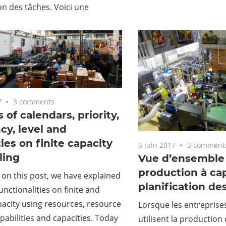
ion des tâches. Voici une
7
3 comments
 of calendars, priority,
ncy, level and
ies on finite capacity
6 juin 2017
3 comment
ling
Vue d’ensemble 
production à cap
 on this post, we have explained
planification de
unctionalities on finite and
apacity using resources, resource
Lorsque les entreprises
pabilities and capacities. Today
utilisent la production