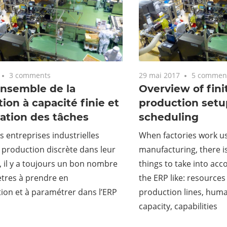
3 comments
29 mai 2017
5 commen
ensemble de la
Overview of fini
ion à capacité finie et
production setu
cation des tâches
scheduling
s entreprises industrielles
When factories work u
la production discrète dans leur
manufacturing, there i
 il y a toujours un bon nombre
things to take into acc
tres à prendre en
the ERP like: resources
ion et à paramétrer dans l’ERP
production lines, huma
capacity, capabilities