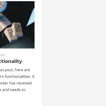
nts
tionality
s post, here are
n functionalities. It
rker has received
 and needs to