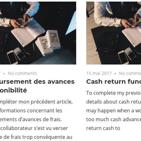
7
No comments
15 mai 2017
No comme
rsement des avances
Cash return func
onibilité
To complete my previou
mpléter mon précédent article,
details about cash retur
informations concernant les
may happen when a wo
ments d’avances de frais.
too much cash advance
collaborateur s’est vu verser
return cash to
e de frais trop conséquente au