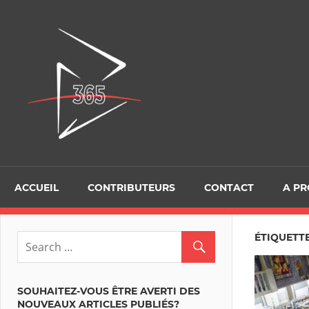
Skip
to
D365Tour
content
ACCUEIL
CONTRIBUTEURS
CONTACT
A P
ÉTIQUETTE
SOUHAITEZ-VOUS ÊTRE AVERTI DES
NOUVEAUX ARTICLES PUBLIÉS?