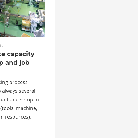
ts
te capacity
p and job
sing process
s always several
ount and setup in
 (tools, machine,
n resources),