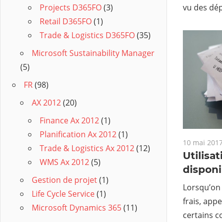
vu des dé
Projects D365FO
(3)
Retail D365FO
(1)
Trade & Logistics D365FO
(35)
Microsoft Sustainability Manager
(5)
FR
(98)
AX 2012
(20)
Finance Ax 2012
(1)
Planification Ax 2012
(1)
10 mai 201
Trade & Logistics Ax 2012
(12)
Utilisa
WMS Ax 2012
(5)
disponi
Gestion de projet
(1)
Lorsqu’on 
Life Cycle Service
(1)
frais, app
Microsoft Dynamics 365
(11)
certains c