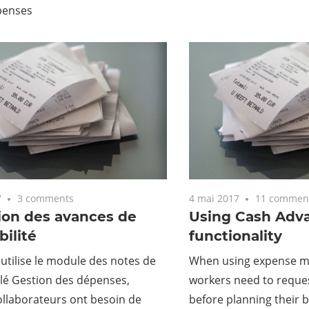
penses
7
3 comments
4 mai 2017
11 commen
tion des avances de
Using Cash Adv
bilité
functionality
utilise le module des notes de
When using expense 
elé Gestion des dépenses,
workers need to reque
ollaborateurs ont besoin de
before planning their bu