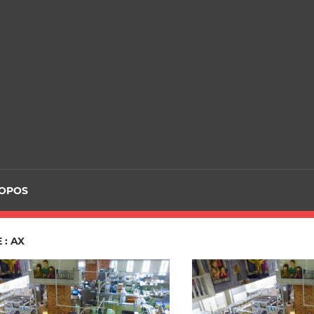
ROPOS
 : AX