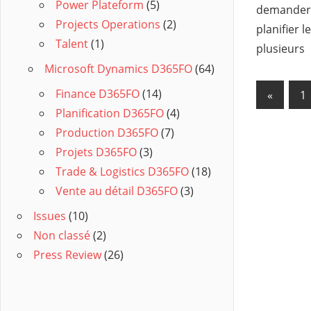
Power Plateform
(5)
demander 
Projects Operations
(2)
planifier 
Talent
(1)
plusieurs
Microsoft Dynamics D365FO
(64)
Finance D365FO
(14)
«
Previo
1
Navig
Planification D365FO
(4)
Posts
des
Production D365FO
(7)
Projets D365FO
(3)
articl
Trade & Logistics D365FO
(18)
Vente au détail D365FO
(3)
Issues
(10)
Non classé
(2)
Press Review
(26)