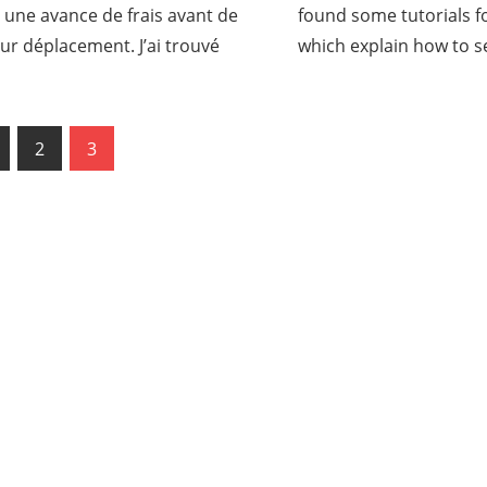
une avance de frais avant de
found some tutorials f
leur déplacement. J’ai trouvé
which explain how to s
us
2
3
ation
es