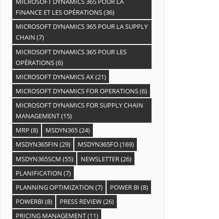
MICROSOFT DYNAMICS 365 POUR LA
FINANCE ET LES OPÉRATIONS
(36)
MICROSOFT DYNAMICS 365 POUR LA SUPPLY
CHAIN
(7)
MICROSOFT DYNAMICS 365 POUR LES
OPÉRATIONS
(6)
MICROSOFT DYNAMICS AX
(21)
MICROSOFT DYNAMICS FOR OPERATIONS
(6)
MICROSOFT DYNAMICS FOR SUPPLY CHAIN
MANAGEMENT
(15)
MRP
(8)
MSDYN365
(24)
MSDYN365FIN
(29)
MSDYN365FO
(169)
MSDYN365SCM
(55)
NEWSLETTER
(26)
PLANIFICATION
(7)
PLANNING OPTIMIZATION
(7)
POWER BI
(8)
POWERBI
(8)
PRESS REVIEW
(26)
PRICING MANAGEMENT
(11)