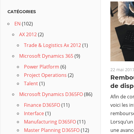
CATÉGORIES
EN
(102)
AX 2012
(2)
Trade & Logistics Ax 2012
(1)
Microsoft Dynamics 365
(9)
Power Platform
(6)
22 mai 201
Project Operations
(2)
Rembou
Talent
(1)
de disp
Microsoft Dynamics D365FO
(86)
Afin de co
voici les 
Finance D365FO
(11)
rembourse
Interface
(1)
Lorsqu’un 
Manufacturing D365FO
(11)
une avanc
Master Planning D365FO
(12)