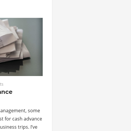
ts
ance
management, some
st for cash advance
siness trips. I’ve