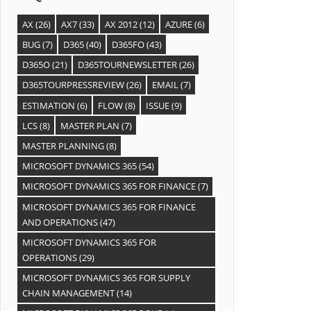
AX
(26)
AX7
(33)
AX 2012
(12)
AZURE
(6)
BUG
(7)
D365
(40)
D365FO
(43)
D365O
(21)
D365TOURNEWSLETTER
(26)
D365TOURPRESSREVIEW
(26)
EMAIL
(7)
ESTIMATION
(6)
FLOW
(8)
ISSUE
(9)
LCS
(8)
MASTER PLAN
(7)
MASTER PLANNING
(8)
MICROSOFT DYNAMICS 365
(54)
MICROSOFT DYNAMICS 365 FOR FINANCE
(7)
MICROSOFT DYNAMICS 365 FOR FINANCE
AND OPERATIONS
(47)
MICROSOFT DYNAMICS 365 FOR
OPERATIONS
(29)
MICROSOFT DYNAMICS 365 FOR SUPPLY
CHAIN MANAGEMENT
(14)