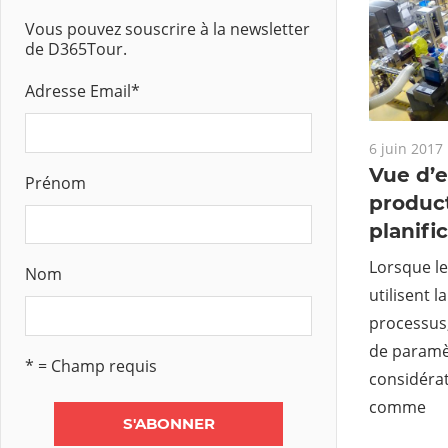
Vous pouvez souscrire à la newsletter
de D365Tour.
Adresse Email
*
6 juin 2017
Vue d’
Prénom
product
planifi
Lorsque le
Nom
utilisent 
processus,
de paramè
* = Champ requis
considérat
comme