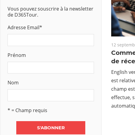
Vous pouvez souscrire à la newsletter
de D365Tour.
Adresse Email
*
12 septemb
Commen
Prénom
de réce
English ve
est relati
Nom
champ est f
effectue, 
automatiq
* = Champ requis