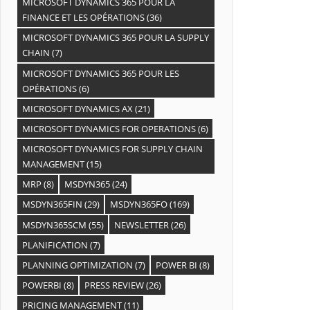
MICROSOFT DYNAMICS 365 POUR LA
FINANCE ET LES OPÉRATIONS
(36)
MICROSOFT DYNAMICS 365 POUR LA SUPPLY
CHAIN
(7)
MICROSOFT DYNAMICS 365 POUR LES
OPÉRATIONS
(6)
MICROSOFT DYNAMICS AX
(21)
MICROSOFT DYNAMICS FOR OPERATIONS
(6)
MICROSOFT DYNAMICS FOR SUPPLY CHAIN
MANAGEMENT
(15)
MRP
(8)
MSDYN365
(24)
MSDYN365FIN
(29)
MSDYN365FO
(169)
MSDYN365SCM
(55)
NEWSLETTER
(26)
PLANIFICATION
(7)
PLANNING OPTIMIZATION
(7)
POWER BI
(8)
POWERBI
(8)
PRESS REVIEW
(26)
PRICING MANAGEMENT
(11)