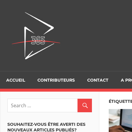
Skip
to
D365Tour
content
ACCUEIL
CONTRIBUTEURS
CONTACT
A P
ÉTIQUETTE
SOUHAITEZ-VOUS ÊTRE AVERTI DES
NOUVEAUX ARTICLES PUBLIÉS?