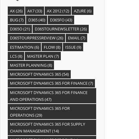
AX
(26)
AX7
(33)
AX 2012
(12)
AZURE
(6)
BUG
(7)
D365
(40)
D365FO
(43)
D365O
(21)
D365TOURNEWSLETTER
(26)
D365TOURPRESSREVIEW
(26)
EMAIL
(7)
ESTIMATION
(6)
FLOW
(8)
ISSUE
(9)
LCS
(8)
MASTER PLAN
(7)
MASTER PLANNING
(8)
MICROSOFT DYNAMICS 365
(54)
MICROSOFT DYNAMICS 365 FOR FINANCE
(7)
MICROSOFT DYNAMICS 365 FOR FINANCE
AND OPERATIONS
(47)
MICROSOFT DYNAMICS 365 FOR
OPERATIONS
(29)
MICROSOFT DYNAMICS 365 FOR SUPPLY
CHAIN MANAGEMENT
(14)