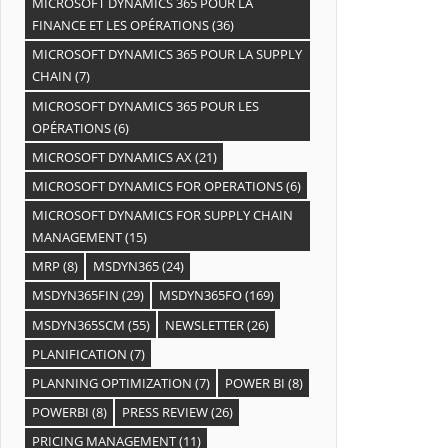
MICROSOFT DYNAMICS 365 POUR LA
FINANCE ET LES OPÉRATIONS
(36)
MICROSOFT DYNAMICS 365 POUR LA SUPPLY
CHAIN
(7)
MICROSOFT DYNAMICS 365 POUR LES
OPÉRATIONS
(6)
MICROSOFT DYNAMICS AX
(21)
MICROSOFT DYNAMICS FOR OPERATIONS
(6)
MICROSOFT DYNAMICS FOR SUPPLY CHAIN
MANAGEMENT
(15)
MRP
(8)
MSDYN365
(24)
MSDYN365FIN
(29)
MSDYN365FO
(169)
MSDYN365SCM
(55)
NEWSLETTER
(26)
PLANIFICATION
(7)
PLANNING OPTIMIZATION
(7)
POWER BI
(8)
POWERBI
(8)
PRESS REVIEW
(26)
PRICING MANAGEMENT
(11)