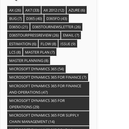
AX
(26)
AX7
(33)
AX 2012
(12)
AZURE
(6)
BUG
(7)
D365
(40)
D365FO
(43)
D365O
(21)
D365TOURNEWSLETTER
(26)
D365TOURPRESSREVIEW
(26)
EMAIL
(7)
ESTIMATION
(6)
FLOW
(8)
ISSUE
(9)
LCS
(8)
MASTER PLAN
(7)
MASTER PLANNING
(8)
MICROSOFT DYNAMICS 365
(54)
MICROSOFT DYNAMICS 365 FOR FINANCE
(7)
MICROSOFT DYNAMICS 365 FOR FINANCE
AND OPERATIONS
(47)
MICROSOFT DYNAMICS 365 FOR
OPERATIONS
(29)
MICROSOFT DYNAMICS 365 FOR SUPPLY
CHAIN MANAGEMENT
(14)