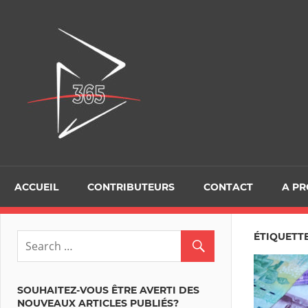
Skip
to
D365Tour
content
ACCUEIL
CONTRIBUTEURS
CONTACT
A P
ÉTIQUETT
SOUHAITEZ-VOUS ÊTRE AVERTI DES
NOUVEAUX ARTICLES PUBLIÉS?