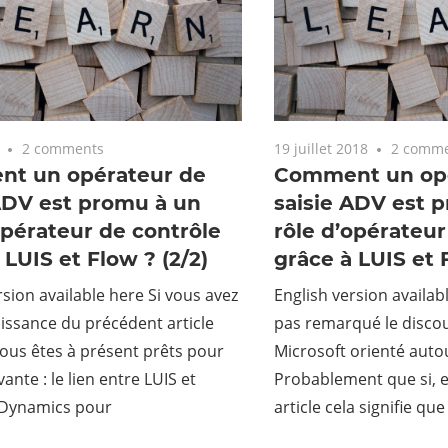
2 comments
19 juillet 2018
2 comm
t un opérateur de
Comment un opé
ADV est promu à un
saisie ADV est 
opérateur de contrôle
rôle d’opérateur
 LUIS et Flow ? (2/2)
grâce à LUIS et F
rsion available here Si vous avez
English version availab
issance du précédent article
pas remarqué le disco
vous êtes à présent prêts pour
Microsoft orienté autour
vante : le lien entre LUIS et
Probablement que si, et
 Dynamics pour
article cela signifie qu