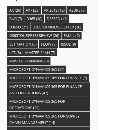
AX
(26)
AX7
(33)
AX 2012
(12)
AZURE
(6)
BUG
(7)
D365
(40)
D365FO
(43)
D365O
(21)
D365TOURNEWSLETTER
(26)
D365TOURPRESSREVIEW
(26)
EMAIL
(7)
ESTIMATION
(6)
FLOW
(8)
ISSUE
(9)
LCS
(8)
MASTER PLAN
(7)
MASTER PLANNING
(8)
MICROSOFT DYNAMICS 365
(54)
MICROSOFT DYNAMICS 365 FOR FINANCE
(7)
MICROSOFT DYNAMICS 365 FOR FINANCE
AND OPERATIONS
(47)
MICROSOFT DYNAMICS 365 FOR
OPERATIONS
(29)
MICROSOFT DYNAMICS 365 FOR SUPPLY
CHAIN MANAGEMENT
(14)