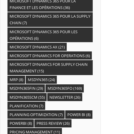
MICROSOFT DYNAMICS 365 POUR LA
FINANCE ET LES OPÉRATIONS
(36)
MICROSOFT DYNAMICS 365 POUR LA SUPPLY
CHAIN
(7)
MICROSOFT DYNAMICS 365 POUR LES
OPÉRATIONS
(6)
MICROSOFT DYNAMICS AX
(21)
MICROSOFT DYNAMICS FOR OPERATIONS
(6)
MICROSOFT DYNAMICS FOR SUPPLY CHAIN
MANAGEMENT
(15)
MRP
(8)
MSDYN365
(24)
MSDYN365FIN
(29)
MSDYN365FO
(169)
MSDYN365SCM
(55)
NEWSLETTER
(26)
PLANIFICATION
(7)
PLANNING OPTIMIZATION
(7)
POWER BI
(8)
POWERBI
(8)
PRESS REVIEW
(26)
PRICING MANAGEMENT
(11)