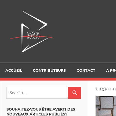
Skip
to
D365Tour
content
ACCUEIL
CONTRIBUTEURS
CONTACT
A P
ÉTIQUETTE
SOUHAITEZ-VOUS ÊTRE AVERTI DES
NOUVEAUX ARTICLES PUBLIÉS?