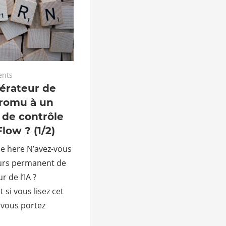
ents
rateur de
promu à un
 de contrôle
low ? (1/2)
le here N’avez-vous
urs permanent de
 de l’IA ?
 si vous lisez cet
e vous portez