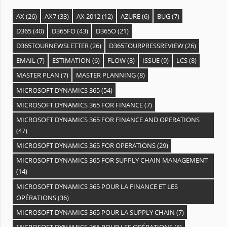
AX
(26)
AX7
(33)
AX 2012
(12)
AZURE
(6)
BUG
(7)
D365
(40)
D365FO
(43)
D365O
(21)
D365TOURNEWSLETTER
(26)
D365TOURPRESSREVIEW
(26)
EMAIL
(7)
ESTIMATION
(6)
FLOW
(8)
ISSUE
(9)
LCS
(8)
MASTER PLAN
(7)
MASTER PLANNING
(8)
MICROSOFT DYNAMICS 365
(54)
MICROSOFT DYNAMICS 365 FOR FINANCE
(7)
MICROSOFT DYNAMICS 365 FOR FINANCE AND OPERATIONS
(47)
MICROSOFT DYNAMICS 365 FOR OPERATIONS
(29)
MICROSOFT DYNAMICS 365 FOR SUPPLY CHAIN MANAGEMENT
(14)
MICROSOFT DYNAMICS 365 POUR LA FINANCE ET LES
OPÉRATIONS
(36)
MICROSOFT DYNAMICS 365 POUR LA SUPPLY CHAIN
(7)
MICROSOFT DYNAMICS 365 POUR LES OPÉRATIONS
(6)