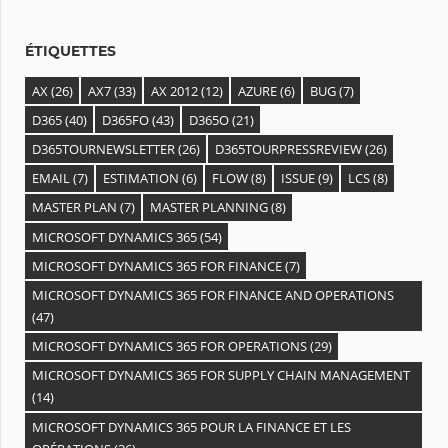
e
s
ÉTIQUETTES
AX
(26)
AX7
(33)
AX 2012
(12)
AZURE
(6)
BUG
(7)
D365
(40)
D365FO
(43)
D365O
(21)
D365TOURNEWSLETTER
(26)
D365TOURPRESSREVIEW
(26)
EMAIL
(7)
ESTIMATION
(6)
FLOW
(8)
ISSUE
(9)
LCS
(8)
MASTER PLAN
(7)
MASTER PLANNING
(8)
MICROSOFT DYNAMICS 365
(54)
MICROSOFT DYNAMICS 365 FOR FINANCE
(7)
MICROSOFT DYNAMICS 365 FOR FINANCE AND OPERATIONS
(47)
MICROSOFT DYNAMICS 365 FOR OPERATIONS
(29)
MICROSOFT DYNAMICS 365 FOR SUPPLY CHAIN MANAGEMENT
(14)
MICROSOFT DYNAMICS 365 POUR LA FINANCE ET LES