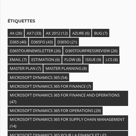
e
s
ÉTIQUETTES
AX
(26)
AX7
(33)
AX 2012
(12)
AZURE
(6)
BUG
(7)
D365
(40)
D365FO
(43)
D365O
(21)
D365TOURNEWSLETTER
(26)
D365TOURPRESSREVIEW
(26)
EMAIL
(7)
ESTIMATION
(6)
FLOW
(8)
ISSUE
(9)
LCS
(8)
MASTER PLAN
(7)
MASTER PLANNING
(8)
MICROSOFT DYNAMICS 365
(54)
MICROSOFT DYNAMICS 365 FOR FINANCE
(7)
MICROSOFT DYNAMICS 365 FOR FINANCE AND OPERATIONS
(47)
MICROSOFT DYNAMICS 365 FOR OPERATIONS
(29)
MICROSOFT DYNAMICS 365 FOR SUPPLY CHAIN MANAGEMENT
(14)
MICROSOFT DYNAMICS 365 POUR LA FINANCE ET LES