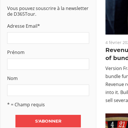
Vous pouvez souscrire à la newsletter
de D365Tour.
Adresse Email
*
4 février 20
Revenu
Prénom
of bun
Version Fr
bundle fun
Nom
Revenue re
into it. Bu
sell sever
* = Champ requis