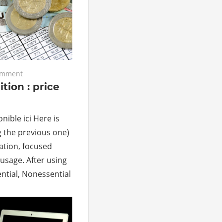
omment
ion : price
nible ici Here is
g the previous one)
cation, focused
usage. After using
ntial, Nonessential