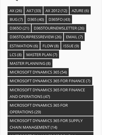
AX
(26)
AX7
(33)
AX 2012
(12)
AZURE
(6)
BUG
(7)
D365
(40)
D365FO
(43)
D365O
(21)
D365TOURNEWSLETTER
(26)
D365TOURPRESSREVIEW
(26)
EMAIL
(7)
ESTIMATION
(6)
FLOW
(8)
ISSUE
(9)
LCS
(8)
MASTER PLAN
(7)
MASTER PLANNING
(8)
MICROSOFT DYNAMICS 365
(54)
MICROSOFT DYNAMICS 365 FOR FINANCE
(7)
MICROSOFT DYNAMICS 365 FOR FINANCE
AND OPERATIONS
(47)
MICROSOFT DYNAMICS 365 FOR
OPERATIONS
(29)
MICROSOFT DYNAMICS 365 FOR SUPPLY
CHAIN MANAGEMENT
(14)