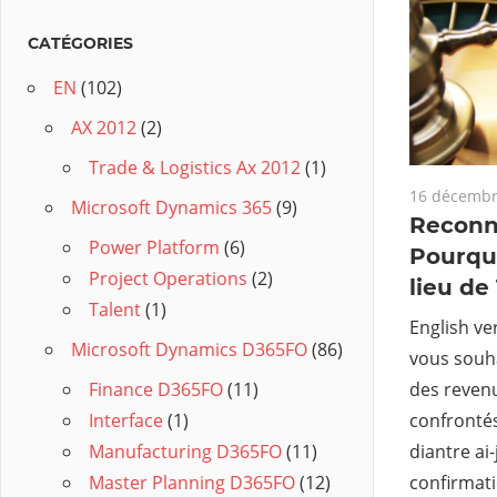
CATÉGORIES
EN
(102)
AX 2012
(2)
Trade & Logistics Ax 2012
(1)
16 décembr
Microsoft Dynamics 365
(9)
Reconn
Power Platform
(6)
Pourquo
Project Operations
(2)
lieu de 
Talent
(1)
English ve
Microsoft Dynamics D365FO
(86)
vous souha
des revenu
Finance D365FO
(11)
confronté
Interface
(1)
diantre ai-
Manufacturing D365FO
(11)
confirmat
Master Planning D365FO
(12)