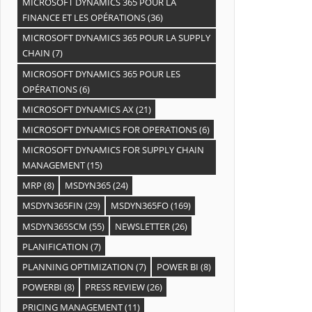
MICROSOFT DYNAMICS 365 POUR LA
FINANCE ET LES OPÉRATIONS
(36)
MICROSOFT DYNAMICS 365 POUR LA SUPPLY
CHAIN
(7)
MICROSOFT DYNAMICS 365 POUR LES
OPÉRATIONS
(6)
MICROSOFT DYNAMICS AX
(21)
MICROSOFT DYNAMICS FOR OPERATIONS
(6)
MICROSOFT DYNAMICS FOR SUPPLY CHAIN
MANAGEMENT
(15)
MRP
(8)
MSDYN365
(24)
MSDYN365FIN
(29)
MSDYN365FO
(169)
MSDYN365SCM
(55)
NEWSLETTER
(26)
PLANIFICATION
(7)
PLANNING OPTIMIZATION
(7)
POWER BI
(8)
POWERBI
(8)
PRESS REVIEW
(26)
PRICING MANAGEMENT
(11)