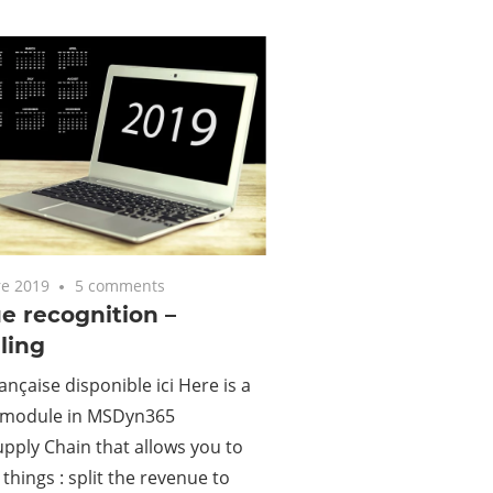
e 2019
5 comments
e recognition –
ling
ançaise disponible ici Here is a
 module in MSDyn365
pply Chain that allows you to
 things : split the revenue to