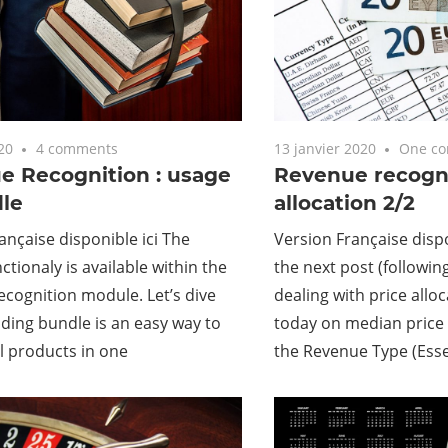
20
4 comments
13 janvier 2020
One c
e Recognition : usage
Revenue recognit
dle
allocation 2/2
ançaise disponible ici The
Version Française dispo
ctionaly is available within the
the next post (followin
cognition module. Let’s dive
dealing with price allo
ilding bundle is an easy way to
today on median price 
al products in one
the Revenue Type (Esse