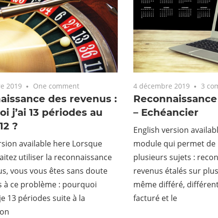
e 2019
One comment
4 décembre 2019
3 co
aissance des revenus :
Reconnaissance
i j’ai 13 périodes au
– Echéancier
12 ?
English version availab
rsion available here Lorsque
module qui permet de 
itez utiliser la reconnaissance
plusieurs sujets : rec
s, vous vous êtes sans doute
revenus étalés sur plu
s à ce problème : pourquoi
même différé, différent
je 13 périodes suite à la
facturé et le
ion