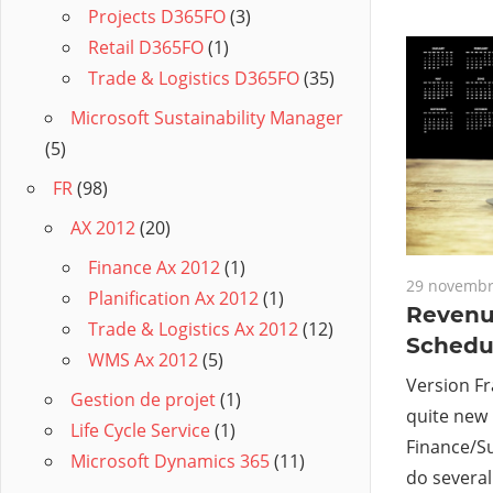
Projects D365FO
(3)
Retail D365FO
(1)
Trade & Logistics D365FO
(35)
Microsoft Sustainability Manager
(5)
FR
(98)
AX 2012
(20)
Finance Ax 2012
(1)
29 novembr
Planification Ax 2012
(1)
Revenu
Trade & Logistics Ax 2012
(12)
Schedu
WMS Ax 2012
(5)
Version Fr
Gestion de projet
(1)
quite new
Life Cycle Service
(1)
Finance/Su
Microsoft Dynamics 365
(11)
do several