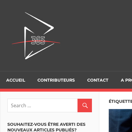
Skip
to
D365Tour
content
ACCUEIL
CONTRIBUTEURS
CONTACT
A P
ÉTIQUETTE
SOUHAITEZ-VOUS ÊTRE AVERTI DES
NOUVEAUX ARTICLES PUBLIÉS?