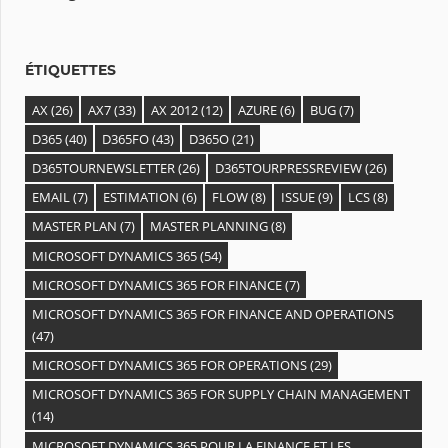
e
s
ÉTIQUETTES
AX
(26)
AX7
(33)
AX 2012
(12)
AZURE
(6)
BUG
(7)
D365
(40)
D365FO
(43)
D365O
(21)
D365TOURNEWSLETTER
(26)
D365TOURPRESSREVIEW
(26)
EMAIL
(7)
ESTIMATION
(6)
FLOW
(8)
ISSUE
(9)
LCS
(8)
MASTER PLAN
(7)
MASTER PLANNING
(8)
MICROSOFT DYNAMICS 365
(54)
MICROSOFT DYNAMICS 365 FOR FINANCE
(7)
MICROSOFT DYNAMICS 365 FOR FINANCE AND OPERATIONS
(47)
MICROSOFT DYNAMICS 365 FOR OPERATIONS
(29)
MICROSOFT DYNAMICS 365 FOR SUPPLY CHAIN MANAGEMENT
(14)
MICROSOFT DYNAMICS 365 POUR LA FINANCE ET LES