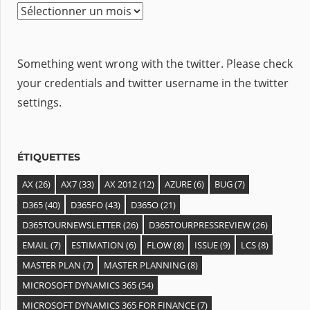
A
r
c
Something went wrong with the twitter. Please check
h
your credentials and twitter username in the twitter
i
settings.
v
e
s
ÉTIQUETTES
AX
(26)
AX7
(33)
AX 2012
(12)
AZURE
(6)
BUG
(7)
D365
(40)
D365FO
(43)
D365O
(21)
D365TOURNEWSLETTER
(26)
D365TOURPRESSREVIEW
(26)
EMAIL
(7)
ESTIMATION
(6)
FLOW
(8)
ISSUE
(9)
LCS
(8)
MASTER PLAN
(7)
MASTER PLANNING
(8)
MICROSOFT DYNAMICS 365
(54)
MICROSOFT DYNAMICS 365 FOR FINANCE
(7)