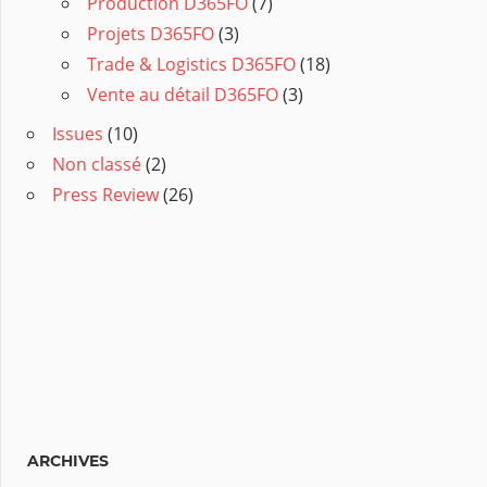
Production D365FO
(7)
Projets D365FO
(3)
Trade & Logistics D365FO
(18)
Vente au détail D365FO
(3)
Issues
(10)
Non classé
(2)
Press Review
(26)
ARCHIVES