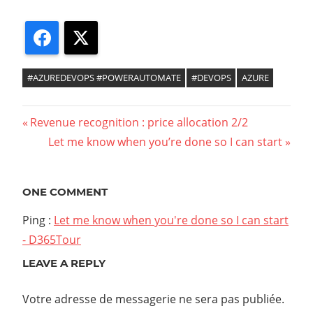
Facebook
X
#AZUREDEVOPS #POWERAUTOMATE
#DEVOPS
AZURE
Previous
Revenue recognition : price allocation 2/2
Navigation
Post:
Next
Let me know when you’re done so I can start
Post:
de
l’article
ONE COMMENT
Ping :
Let me know when you're done so I can start
- D365Tour
LEAVE A REPLY
Votre adresse de messagerie ne sera pas publiée.