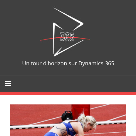
Skip
D365T
to
content
Un tour d'horizon sur Dynamics 365