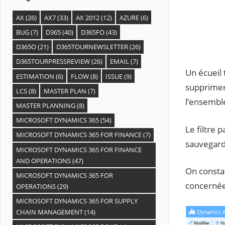
AX
(26)
AX7
(33)
AX 2012
(12)
AZURE
(6)
BUG
(7)
D365
(40)
D365FO
(43)
D365O
(21)
D365TOURNEWSLETTER
(26)
D365TOURPRESSREVIEW
(26)
EMAIL
(7)
Un écueil 
ESTIMATION
(6)
FLOW
(8)
ISSUE
(9)
supprimer 
LCS
(8)
MASTER PLAN
(7)
l’ensemble
MASTER PLANNING
(8)
MICROSOFT DYNAMICS 365
(54)
Le filtre 
MICROSOFT DYNAMICS 365 FOR FINANCE
(7)
sauvegarde
MICROSOFT DYNAMICS 365 FOR FINANCE
AND OPERATIONS
(47)
On constat
MICROSOFT DYNAMICS 365 FOR
concernée
OPERATIONS
(29)
MICROSOFT DYNAMICS 365 FOR SUPPLY
CHAIN MANAGEMENT
(14)