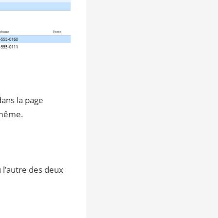
dans la page
d même.
u l’autre des deux