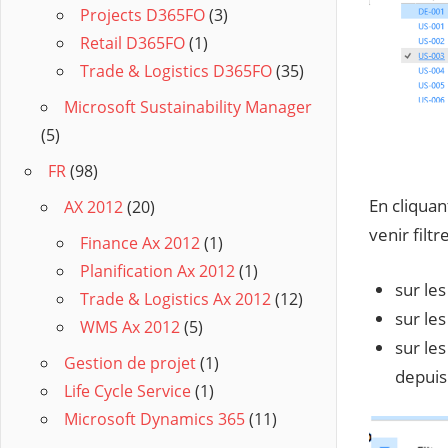
Projects D365FO
(3)
Retail D365FO
(1)
Trade & Logistics D365FO
(35)
Microsoft Sustainability Manager
(5)
FR
(98)
En cliquan
AX 2012
(20)
venir filt
Finance Ax 2012
(1)
Planification Ax 2012
(1)
sur le
Trade & Logistics Ax 2012
(12)
sur le
WMS Ax 2012
(5)
sur les
Gestion de projet
(1)
depuis 
Life Cycle Service
(1)
Microsoft Dynamics 365
(11)