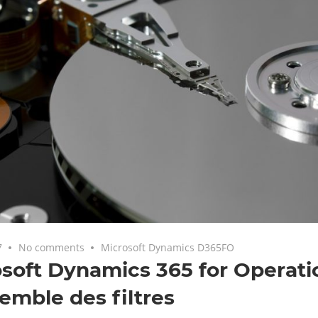
7
No comments
Microsoft Dynamics D365FO
soft Dynamics 365 for Operati
emble des filtres