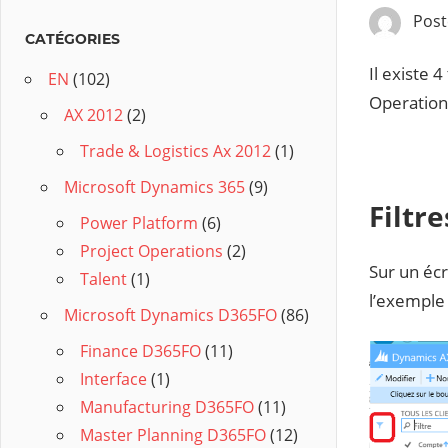
Pos
CATÉGORIES
Il existe 
EN
(102)
Operations
AX 2012
(2)
Trade & Logistics Ax 2012
(1)
Microsoft Dynamics 365
(9)
Filtr
Power Platform
(6)
Project Operations
(2)
Sur un éc
Talent
(1)
l’exemple 
Microsoft Dynamics D365FO
(86)
Finance D365FO
(11)
Interface
(1)
Manufacturing D365FO
(11)
Master Planning D365FO
(12)