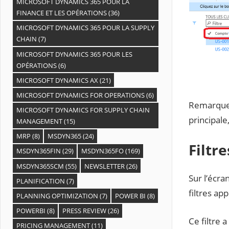
MICROSOFT DYNAMICS 365 POUR LA
FINANCE ET LES OPÉRATIONS
(36)
MICROSOFT DYNAMICS 365 POUR LA SUPPLY
CHAIN
(7)
MICROSOFT DYNAMICS 365 POUR LES
OPÉRATIONS
(6)
MICROSOFT DYNAMICS AX
(21)
MICROSOFT DYNAMICS FOR OPERATIONS
(6)
Remarque :
MICROSOFT DYNAMICS FOR SUPPLY CHAIN
principale
MANAGEMENT
(15)
MRP
(8)
MSDYN365
(24)
Filtre
MSDYN365FIN
(29)
MSDYN365FO
(169)
MSDYN365SCM
(55)
NEWSLETTER
(26)
Sur l’écra
PLANIFICATION
(7)
filtres app
PLANNING OPTIMIZATION
(7)
POWER BI
(8)
POWERBI
(8)
PRESS REVIEW
(26)
Ce filtre a
PRICING MANAGEMENT
(11)