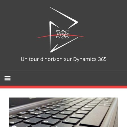
Skip
D365T
to
content
Un tour d'horizon sur Dynamics 365