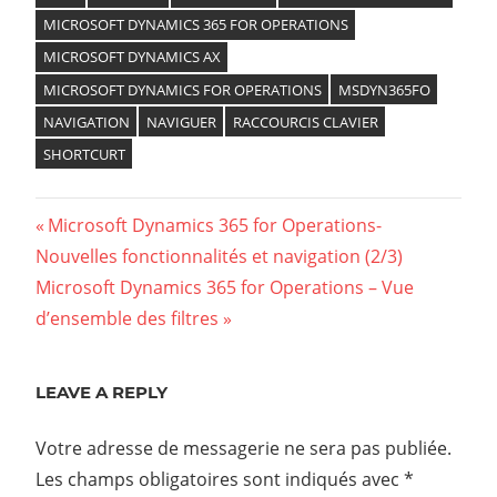
MICROSOFT DYNAMICS 365 FOR OPERATIONS
MICROSOFT DYNAMICS AX
MICROSOFT DYNAMICS FOR OPERATIONS
MSDYN365FO
NAVIGATION
NAVIGUER
RACCOURCIS CLAVIER
SHORTCURT
Previous
Microsoft Dynamics 365 for Operations-
Navigation
Nouvelles fonctionnalités et navigation (2/3)
Post:
Next
Microsoft Dynamics 365 for Operations – Vue
de
Post:
d’ensemble des filtres
l’article
LEAVE A REPLY
Votre adresse de messagerie ne sera pas publiée.
Les champs obligatoires sont indiqués avec
*