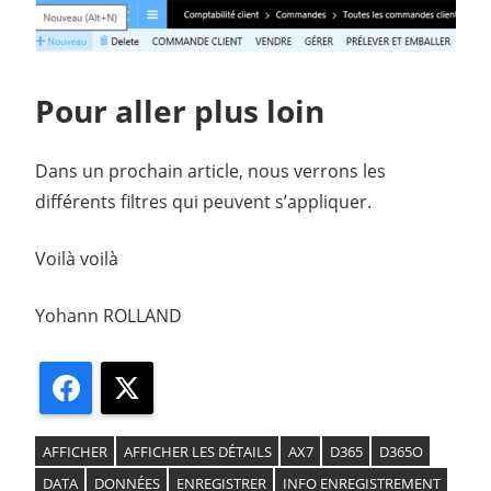
Pour aller plus loin
Dans un prochain article, nous verrons les
différents filtres qui peuvent s’appliquer.
Voilà voilà
Yohann ROLLAND
Facebook
X
AFFICHER
AFFICHER LES DÉTAILS
AX7
D365
D365O
DATA
DONNÉES
ENREGISTRER
INFO ENREGISTREMENT