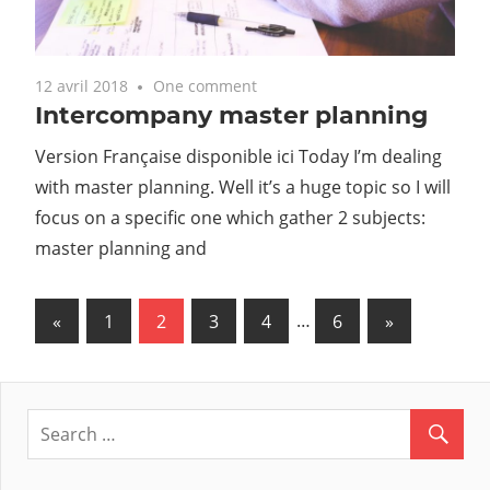
12 avril 2018
One comment
Intercompany master planning
Version Française disponible ici Today I’m dealing
with master planning. Well it’s a huge topic so I will
focus on a specific one which gather 2 subjects:
master planning and
«
Previous
1
2
3
4
…
6
Next
»
Navigation
Posts
Posts
des
articles