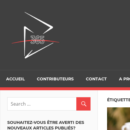
Skip
to
D365Tour
content
ACCUEIL
CONTRIBUTEURS
CONTACT
A P
ÉTIQUETT
SOUHAITEZ-VOUS ÊTRE AVERTI DES
NOUVEAUX ARTICLES PUBLIÉS?