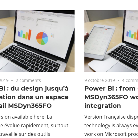
2019
2 comments
9 octobre 2019
4 comm
i : du design jusqu’à
Power Bi : from 
ration dans un espace
MSDyn365FO wo
vail MSDyn365FO
integration
rsion available here La
Version Française dispo
ie évolue rapidement, surtout
technology is always e
ravaille sur des outils
work on Microsoft pro