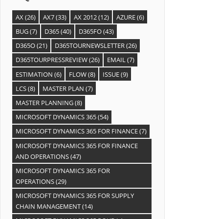
AX
(26)
AX7
(33)
AX 2012
(12)
AZURE
(6)
BUG
(7)
D365
(40)
D365FO
(43)
D365O
(21)
D365TOURNEWSLETTER
(26)
D365TOURPRESSREVIEW
(26)
EMAIL
(7)
ESTIMATION
(6)
FLOW
(8)
ISSUE
(9)
LCS
(8)
MASTER PLAN
(7)
MASTER PLANNING
(8)
MICROSOFT DYNAMICS 365
(54)
MICROSOFT DYNAMICS 365 FOR FINANCE
(7)
MICROSOFT DYNAMICS 365 FOR FINANCE
AND OPERATIONS
(47)
MICROSOFT DYNAMICS 365 FOR
OPERATIONS
(29)
MICROSOFT DYNAMICS 365 FOR SUPPLY
CHAIN MANAGEMENT
(14)