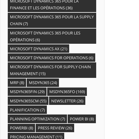
MICROSOFT DYNAMICS 365 POUR LA
FINANCE ET LES OPÉRATIONS
(36)
MICROSOFT DYNAMICS 365 POUR LA SUPPLY
CHAIN
(7)
MICROSOFT DYNAMICS 365 POUR LES
OPÉRATIONS
(6)
MICROSOFT DYNAMICS AX
(21)
MICROSOFT DYNAMICS FOR OPERATIONS
(6)
MICROSOFT DYNAMICS FOR SUPPLY CHAIN
MANAGEMENT
(15)
MRP
(8)
MSDYN365
(24)
MSDYN365FIN
(29)
MSDYN365FO
(169)
MSDYN365SCM
(55)
NEWSLETTER
(26)
PLANIFICATION
(7)
PLANNING OPTIMIZATION
(7)
POWER BI
(8)
POWERBI
(8)
PRESS REVIEW
(26)
PRICING MANAGEMENT
(11)