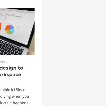
ents
design to
rkspace
nible ici Since
volving when you
ducts it happens