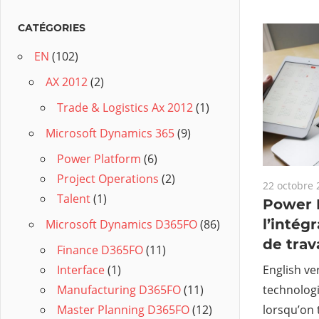
CATÉGORIES
EN
(102)
AX 2012
(2)
Trade & Logistics Ax 2012
(1)
Microsoft Dynamics 365
(9)
Power Platform
(6)
Project Operations
(2)
22 octobre 
Talent
(1)
Power B
l’intég
Microsoft Dynamics D365FO
(86)
de tra
Finance D365FO
(11)
English ve
Interface
(1)
technolog
Manufacturing D365FO
(11)
lorsqu’on t
Master Planning D365FO
(12)