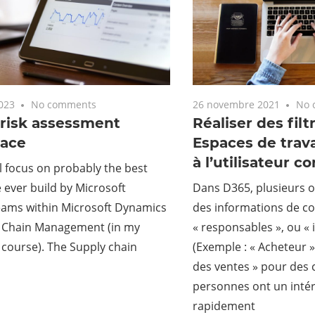
2023
No comments
26 novembre 2021
No 
 risk assessment
Réaliser des filt
ace
Espaces de trava
à l’utilisateur c
ll focus on probably the best
ever build by Microsoft
Dans D365, plusieurs 
eams within Microsoft Dynamics
des informations de co
y Chain Management (in my
« responsables », ou « 
 course). The Supply chain
(Exemple : « Acheteur 
des ventes » pour des
personnes ont un intér
rapidement