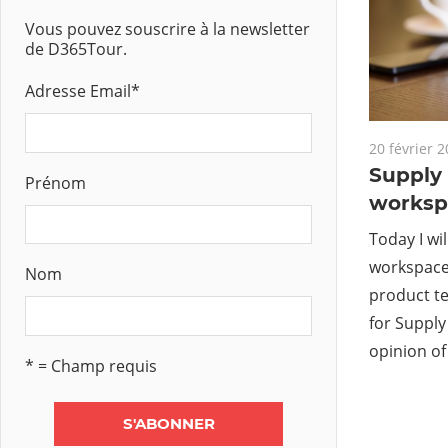
Vous pouvez souscrire à la newsletter
de D365Tour.
Adresse Email
*
20 février 
Supply
Prénom
worksp
Today I wi
workspace 
Nom
product t
for Suppl
opinion of
* = Champ requis