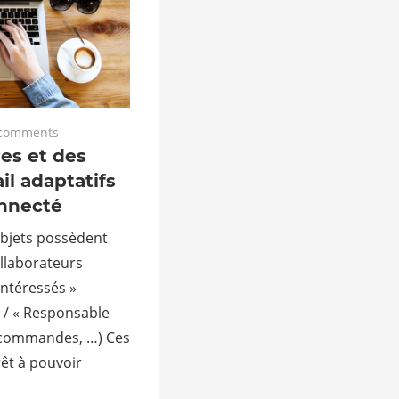
comments
res et des
il adaptatifs
onnecté
objets possèdent
llaborateurs
intéressés »
» / « Responsable
 commandes, …) Ces
êt à pouvoir