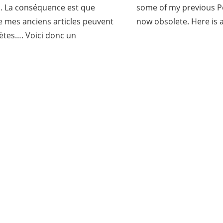
s. La conséquence est que
some of my previous P
e mes anciens articles peuvent
now obsolete. Here is 
ètes…. Voici donc un