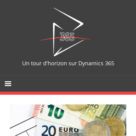
Skip
D365T
to
content
Un tour d'horizon sur Dynamics 365