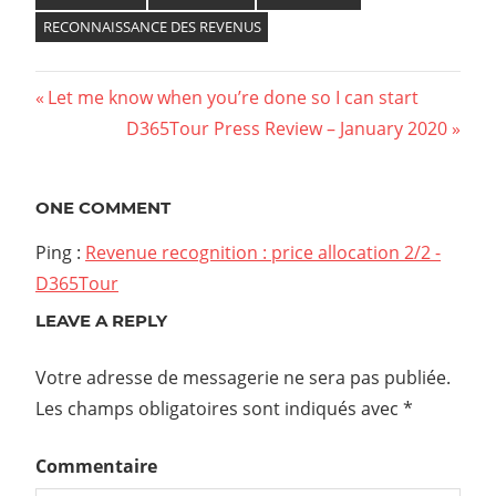
RECONNAISSANCE DES REVENUS
Previous
Let me know when you’re done so I can start
Navigation
Post:
Next
D365Tour Press Review – January 2020
Post:
de
l’article
ONE COMMENT
Ping :
Revenue recognition : price allocation 2/2 -
D365Tour
LEAVE A REPLY
Votre adresse de messagerie ne sera pas publiée.
Les champs obligatoires sont indiqués avec
*
Commentaire